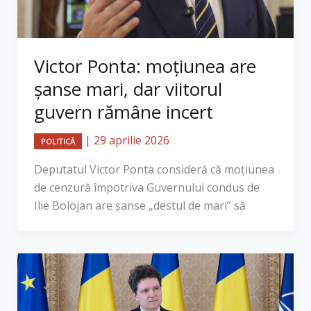
Victor Ponta: moțiunea are
șanse mari, dar viitorul
guvern rămâne incert
|
29 aprilie 2026
POLITICĂ
Deputatul Victor Ponta consideră că moțiunea
de cenzură împotriva Guvernului condus de
Ilie Bolojan are șanse „destul de mari” să