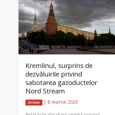
Kremlinul, surprins de
dezvăluirile privind
sabotarea gazoductelor
Nord Stream
|
8 martie 2023
EXTERNE
Relatările din mass-media privind