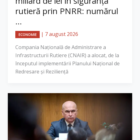
miliard de lei în siguranța
rutieră prin PNRR: numărul
...
|
7 august 2026
ECONOMIE
Compania Națională de Administrare a
Infrastructurii Rutiere (CNAIR) a alocat, de la
începutul implementării Planului Național de
Redresare și Reziliență