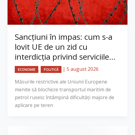
Sancțiuni în impas: cum s-a
lovit UE de un zid cu
interdicția privind serviciile...
,
|
5 august 2026
ECONOMIE
POLITICĂ
Măsurile restrictive ale Uniunii Europene
menite să blocheze transportul maritim de
petrol rusesc întâmpină dificultăți majore de
aplicare pe teren