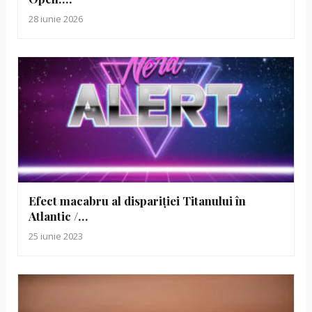
28 iunie 2026
Efect macabru al dispariției Titanului în
Atlantic /…
25 iunie 2023