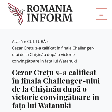
Skip
to
content
Acasă
CULTURĂ
Cezar Crețu s-a calificat în finala Challenger-
ului de la Chișinău după o victorie
convingătoare în fața lui Watanuki
Cezar Crețu s-a calificat
în finala Challenger-ului
de la Chișinău după o
victorie convingătoare în
fața lui Watanuki