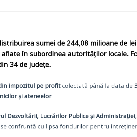
istribuirea sumei de
244,08 milioane de lei
, aflate în subordinea autorităților locale. F
din
34 de județe
.
in impozitul pe profit
colectată până la data de
nicilor și ateneelor
.
ul Dezvoltării, Lucrărilor Publice și Administrației
e se confruntă cu lipsa fondurilor pentru întreținer