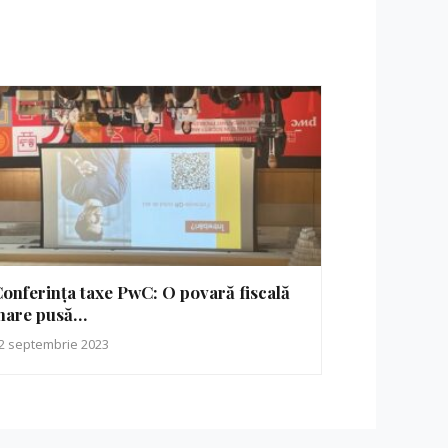
onferința taxe PwC: O povară fiscală
mare pusă…
2 septembrie 2023