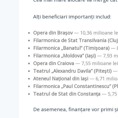
Alți beneficiari importanți includ:
Opera din Brașov
— 10,36 milioane le
Filarmonica de Stat Transilvania (Clu
Filarmonica „Banatul” (Timișoara)
— 8
Filarmonica „Moldova” (Iași)
— 7,93 mi
Opera din Craiova
— 7,55 milioane lei
Teatrul „Alexandru Davila” (Pitești)
— 
Ateneul Național din Iași
— 6,71 milio
Filarmonica „Paul Constantinescu” (Pl
Teatrul de Stat din Constanța
— 5,75 
De asemenea, finanțare vor primi ș