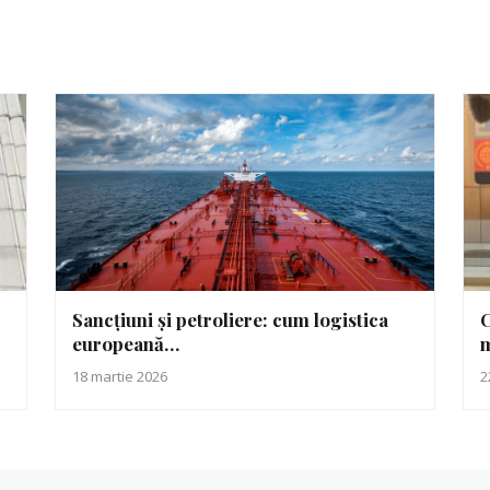
Sancțiuni și petroliere: cum logistica
C
europeană…
18 martie 2026
2