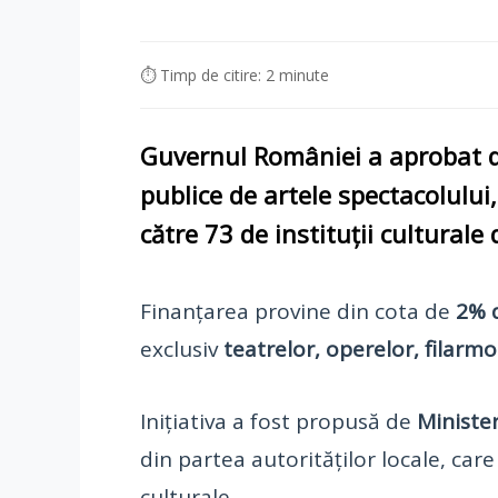
⏱ Timp de citire: 2 minute
Guvernul României
a aprobat d
publice de
artele spectacolului
către
73 de instituții culturale
Finanțarea provine din cota de
2% d
exclusiv
teatrelor, operelor, filarmo
Inițiativa a fost propusă de
Minister
din partea autorităților locale, car
culturale.