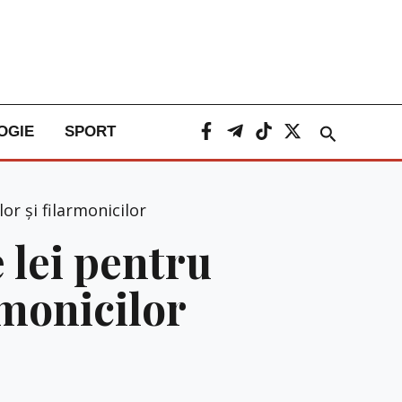
Caută
OGIE
SPORT
or și filarmonicilor
 lei pentru
rmonicilor