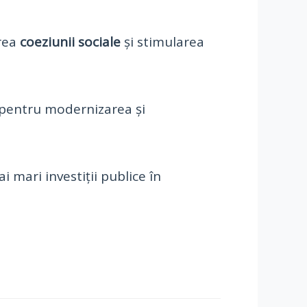
erea
coeziunii sociale
și stimularea
 pentru modernizarea și
i mari investiții publice în