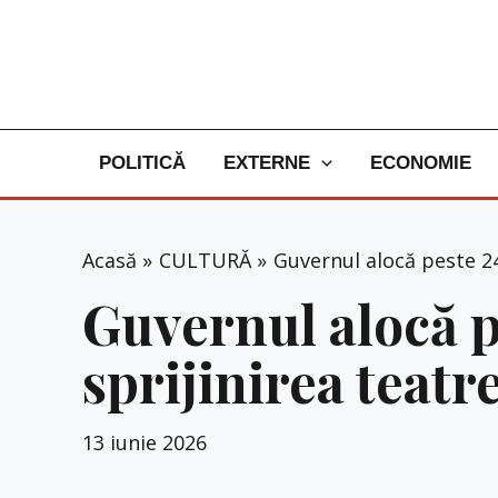
Skip
to
content
POLITICĂ
EXTERNE
ECONOMIE
Acasă
CULTURĂ
Guvernul alocă peste 244
Guvernul alocă p
sprijinirea teatr
13 iunie 2026