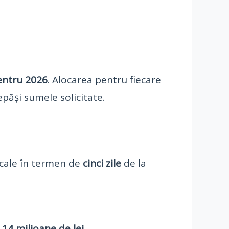
entru 2026
. Alocarea pentru fiecare
epăși sumele solicitate.
locale în termen de
cinci zile
de la
,14 milioane de lei
.