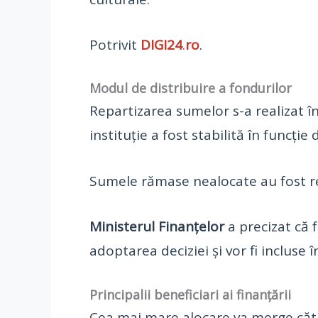
Potrivit
DIGI24
.
ro
.
Modul de distribuire a fondurilor
Repartizarea sumelor s-a realizat 
instituție a fost stabilită în funcție
Sumele rămase nealocate au fost redi
Ministerul Finanțelor
a precizat că 
adoptarea deciziei și vor fi incluse 
Principalii beneficiari ai finanțării
Cea mai mare alocare va merge că