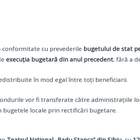
în conformitate cu prevederile
bugetului de stat p
 de
execuția bugetară din anul precedent
, fără a d
stribuite în mod egal între toți beneficiarii.
fondurile vor fi transferate către administrațiile 
în bugetele locale prin rectificări bugetare.
tre
Teatrul Național „Radu Stanca” din Sibiu
, cu
12