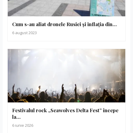
Cum s-au aliat dronele Rusiei și inflația din…
6 august 2023
Festivalul rock „Seawolves Delta Fest” începe
la…
6 iunie 2026