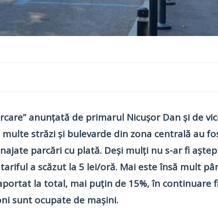
parcare” anunțată de primarul Nicușor Dan și de v
multe străzi și bulevarde din zona centrală au fos
jate parcări cu plată. Deși mulți nu s-ar fi aștep
riful a scăzut la 5 lei/oră. Mai este însă mult pâ
aportat la total, mai puțin de 15%, în continuare 
toni sunt ocupate de mașini.