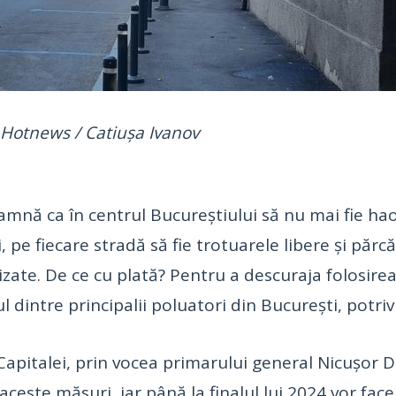
 Hotnews / Catiușa Ivanov
eamnă ca în centrul Bucureștiului să nu mai fie ha
ni, pe fiecare stradă să fie trotuarele libere și pă
izate. De ce cu plată? Pentru a descuraja folosirea
l dintre principalii poluatori din București, potrivi
Capitalei, prin vocea primarului general Nicușor D
ceste măsuri, iar până la finalul lui 2024 vor face