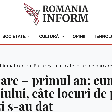
SOCIETATE
CULTURĂ
OPINII
TEHNOL
chimbat centrul Bucureștiului, câte locuri de parcare
care – primul an: c
ului, câte locuri de
i s-au dat