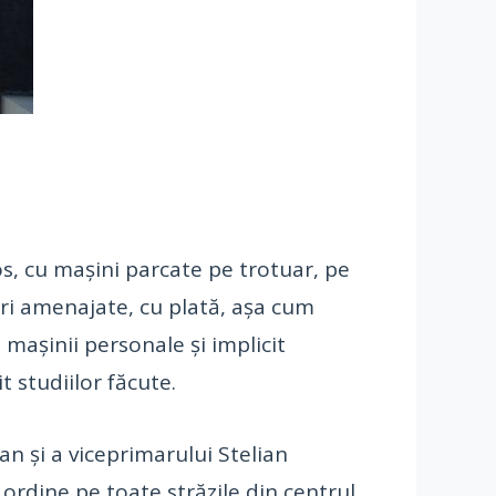
os, cu mașini parcate pe trotuar, pe
rcări amenajate, cu plată, așa cum
 mașinii personale și implicit
t studiilor făcute.
an și a viceprimarului Stelian
 ordine pe toate străzile din centrul