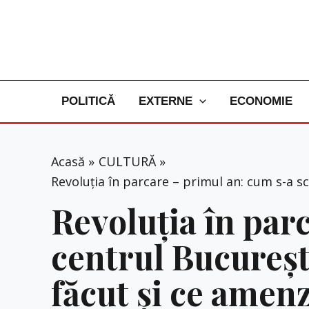
Skip
to
content
POLITICĂ
EXTERNE
ECONOMIE
Acasă
CULTURĂ
Revoluția în parcare – primul an: cum s-a s
Revoluția în par
centrul București
făcut și ce amenz