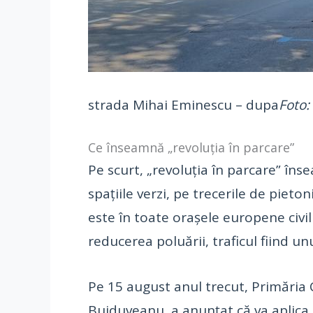
strada Mihai Eminescu – dupa
Foto:
Ce înseamnă „revoluția în parcare”
Pe scurt, „revoluția în parcare” îns
spațiile verzi, pe trecerile de pieto
este în toate orașele europene civil
reducerea poluării, traficul fiind unu
Pe 15 august anul trecut, Primăria 
Bujduveanu, a anunțat că va aplica a