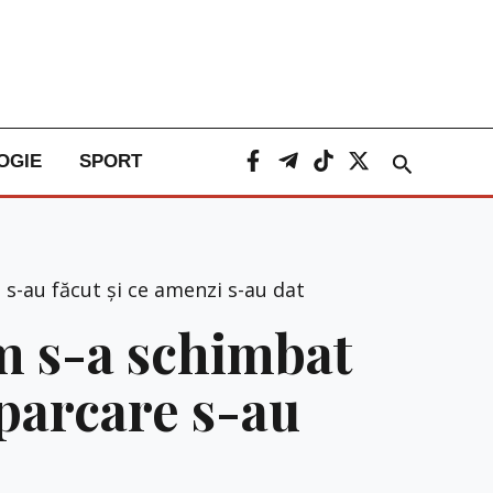
Caută
OGIE
SPORT
 s-au făcut și ce amenzi s-au dat
um s-a schimbat
 parcare s-au