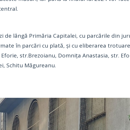
central.
zi de lângă Primăria Capitalei, cu parcările din jur
rmate în parcări cu plată, și cu eliberarea trotuar
Eforie, str.Brezoianu, Domnița Anastasia, str. Efor
ei, Schitu Măgureanu.