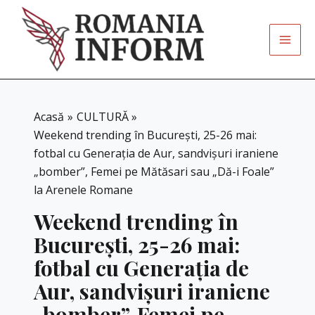
Skip
to
content
Acasă
CULTURĂ
Weekend trending în București, 25-26 mai:
fotbal cu Generația de Aur, sandvișuri iraniene
„bomber”, Femei pe Mătăsari sau „Dă-i Foale”
la Arenele Romane
Weekend trending în
București, 25-26 mai:
fotbal cu Generația de
Aur, sandvișuri iraniene
„bomber”, Femei pe