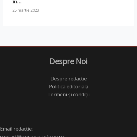
în…
25 martie 2023
Despre Noi
Despre redacție
Politica editorială
Termeni și condiții
Email redacție:
contact@romania-inform.ro