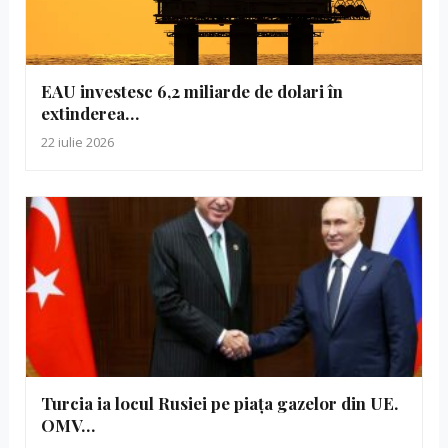
EAU investesc 6,2 miliarde de dolari în
extinderea…
22 iulie 2026
Turcia ia locul Rusiei pe piața gazelor din UE.
OMV…