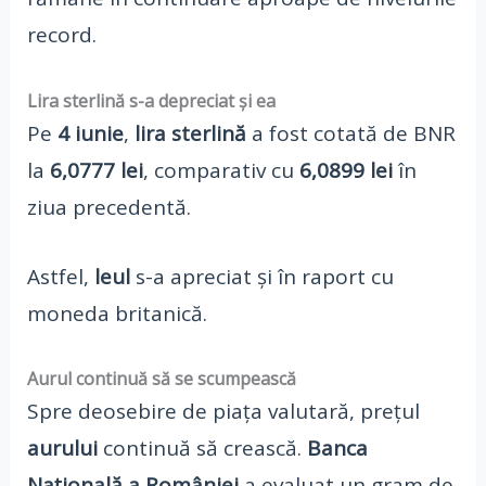
record.
Lira sterlină s-a depreciat și ea
Pe
4 iunie
,
lira sterlină
a fost cotată de BNR
la
6,0777 lei
, comparativ cu
6,0899 lei
în
ziua precedentă.
Astfel,
leul
s-a apreciat și în raport cu
moneda britanică.
Aurul continuă să se scumpească
Spre deosebire de piața valutară, prețul
aurului
continuă să crească.
Banca
Națională a României
a evaluat un gram de