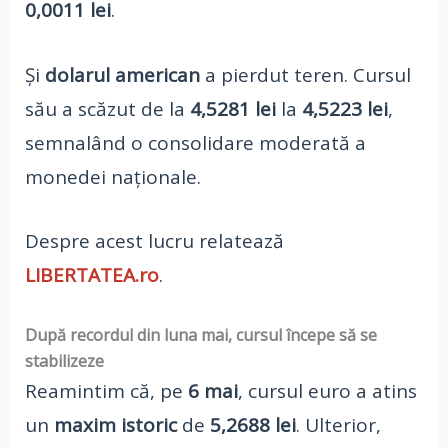
0,0011 lei
.
Și
dolarul american
a pierdut teren. Cursul
său a scăzut de la
4,5281 lei
la
4,5223 lei
,
semnalând o consolidare moderată a
monedei naționale.
Despre acest lucru relatează
LIBERTATEA.ro
.
După recordul din luna mai, cursul începe să se
stabilizeze
Reamintim că, pe
6 mai
, cursul euro a atins
un
maxim istoric
de
5,2688 lei
. Ulterior,