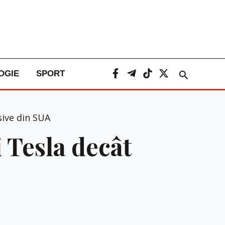
Caută
OGIE
SPORT
sive din SUA
 Tesla decât