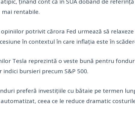
 atipic, ținând cont că în SUA dobând de referință
n mai rentabile.
a opiniilor potrivit cărora Fed urmează să relaxeze
siune în contextul în care inflația este în scădere
ilor Tesla reprezintă o veste bună pentru fonduril
 indici bursieri precum S&P 500.
fonduri preferă investițiile cu bătaie pe termen lu
 automatizat, ceea ce le reduce dramatic costuril