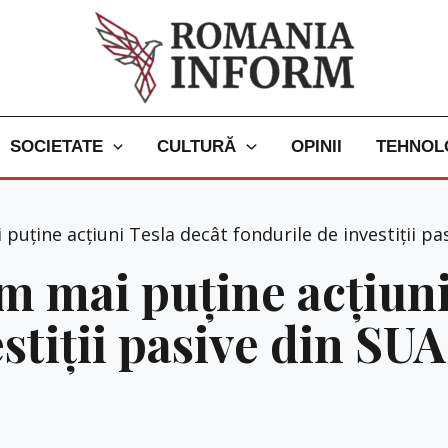
SOCIETATE
CULTURĂ
OPINII
TEHNOL
uține acțiuni Tesla decât fondurile de investiții pa
 mai puține acțiuni
stiții pasive din SUA