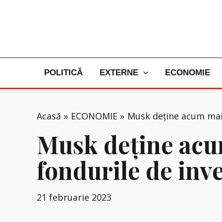
Skip
to
content
POLITICĂ
EXTERNE
ECONOMIE
Acasă
ECONOMIE
Musk deține acum mai p
Musk deține acum
fondurile de inve
21 februarie 2023