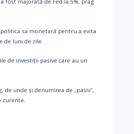
 a fost majorată de Fed la 5%, prag
 politica sa monetară pentru a evita
 de luni de zile.
e de investiții pasive care au un
ng, de unde și denumirea de „pasiv”,
e curente.