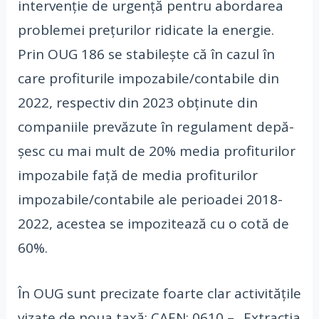
intervenţie de urgenţă pen­tru abordarea
problemei preţurilor ridicate la energie.
Prin OUG 186 se stabileşte că în cazul în
care profiturile impozabile/conta­bile din
2022, respectiv din 2023 obţinute din
companiile prevăzute în regulament de­pă­
şesc cu mai mult de 20% media profitu­rilor
impozabile faţă de media profiturilor
impozabile/contabile ale perioadei 2018-
2022, acestea se impozitează cu o cotă de
60%.
În OUG sunt precizate foarte clar activităţile
vizate de noua taxă: CAEN: 0610 – „Extracţia