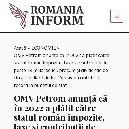
Skip
to
content
Acasă
ECONOMIE
OMV Petrom anunţă că în 2022 a plătit către
statul român impozite, taxe şi contribuţii de
peste 19 miliarde lei, precum şi dividende de
circa 1 miliard de lei. ”Am avut contribuţii
record la bugetul de stat”
OMV Petrom anunţă că
în 2022 a plătit către
statul român impozite,
taxe şi contribuţii de