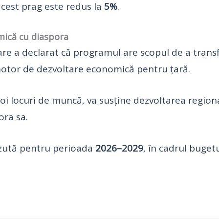
acest prag este redus la
5%
.
mică cu diaspora
are a declarat că programul are scopul de a trans
motor de dezvoltare economică pentru țară.
a noi locuri de muncă, va susține dezvoltarea region
ora sa.
zută pentru perioada
2026–2029
, în cadrul buget