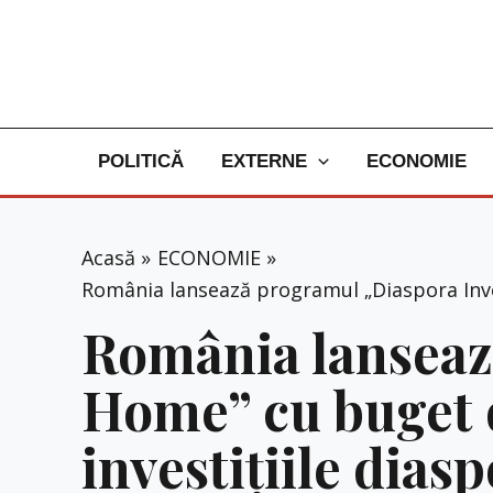
Skip
to
content
POLITICĂ
EXTERNE
ECONOMIE
Acasă
ECONOMIE
România lansează programul „Diaspora Inves
România lanseaz
Home” cu buget 
investițiile diasp