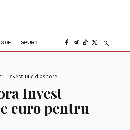
Caută
OGIE
SPORT
 investițiile diasporei
ra Invest
de euro pentru