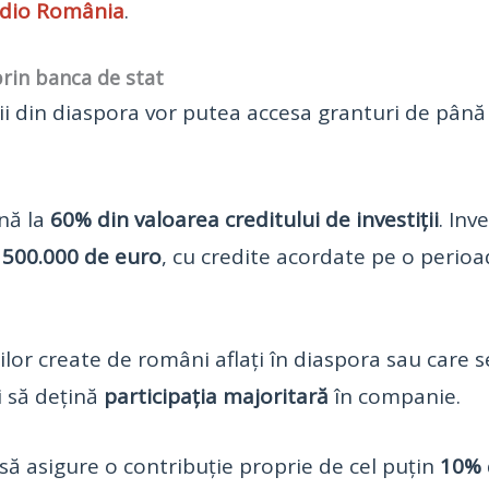
dio România
.
prin banca de stat
ii din diaspora vor putea accesa granturi de până
ână la
60% din valoarea creditului de investiții
. Inv
a
500.000 de euro
, cu credite acordate pe o perio
or create de români aflați în diaspora sau care se
i să dețină
participația majoritară
în companie.
să asigure o contribuție proprie de cel puțin
10%