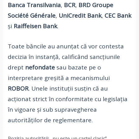
Banca Transilvania
,
BCR
,
BRD Groupe
Société Générale
,
UniCredit Bank
,
CEC Bank
și
Raiffeisen Bank
.
Toate băncile au anunțat că vor contesta
decizia în instanță, calificând sancțiunile
drept
nefondate
sau bazate pe o
interpretare greșită a mecanismului
ROBOR
. Unele instituții susțin că au
acționat strict în conformitate cu legislația
în vigoare și sub supravegherea
autorităților de reglementare.
Poziția autorității: „nu este un cartel clasic”