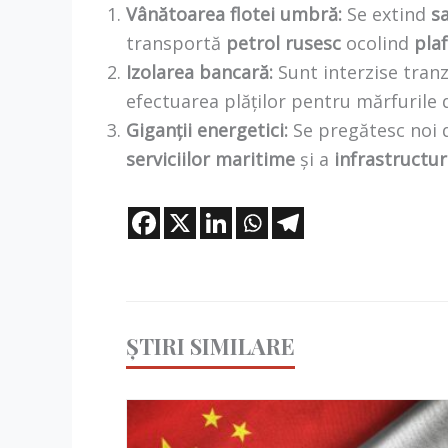
Vânătoarea flotei umbră:
Se extind
s
transportă
petrol rusesc
ocolind
pla
Izolarea bancară:
Sunt interzise tranz
efectuarea plăților pentru mărfurile
Giganții energetici:
Se pregătesc noi d
serviciilor maritime
și a
infrastructuri
ȘTIRI SIMILARE