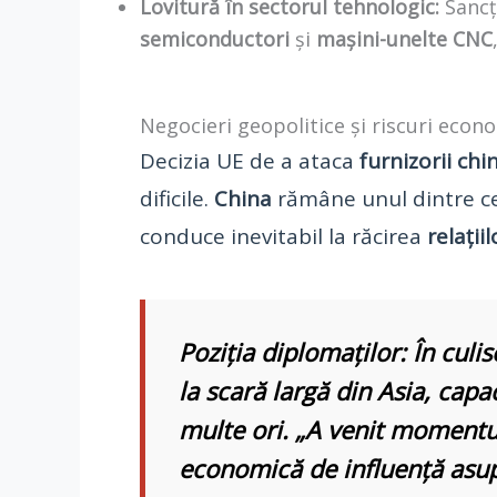
Lovitură în sectorul tehnologic:
Sancț
semiconductori
și
mașini-unelte CNC
Negocieri geopolitice și riscuri econ
Decizia UE de a ataca
furnizorii chi
dificile.
China
rămâne unul dintre c
conduce inevitabil la răcirea
relații
Poziția diplomaților:
În culis
la scară largă din Asia, cap
multe ori. „A venit momentul
economică
de influență asu