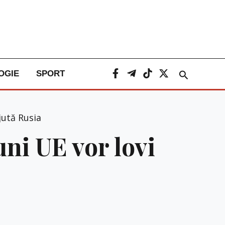
Caută
OGIE
SPORT
jută Rusia
uni UE vor lovi