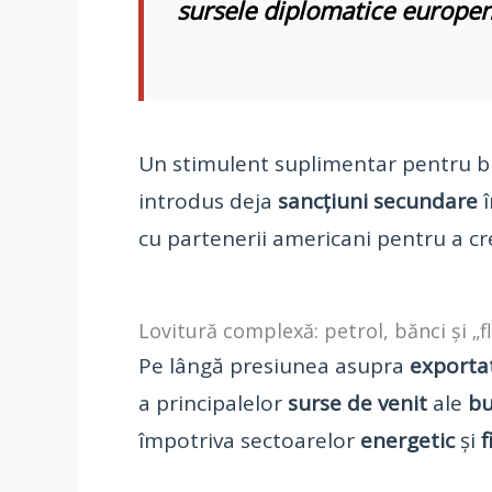
sursele diplomatice europene
Un stimulent suplimentar pentru bi
introdus deja
sancțiuni secundare
î
cu partenerii americani pentru a cr
Lovitură complexă: petrol, bănci și „
Pe lângă presiunea asupra
exportat
a principalelor
surse de venit
ale
bu
împotriva sectoarelor
energetic
și
f