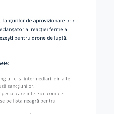
 a
lanțurilor de aprovizionare
prin
declanșator al reacției ferme a
ezești
pentru
drone de luptă
,
eie:
ong
-ul, ci și intermediarii din alte
să sancțiunilor.
special care interzice complet
use pe
lista neagră
pentru