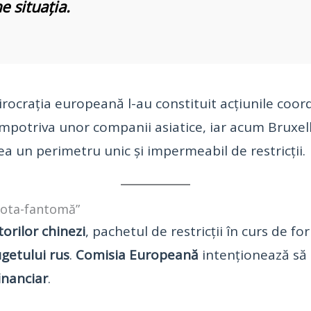
 situația.
rocrația europeană l-au constituit acțiunile coo
mpotriva unor companii asiatice, iar acum Bruxell
ea un perimetru unic și impermeabil de restricții.
flota-fantomă”
orilor chinezi
, pachetul de restricții în curs de 
getului rus
.
Comisia Europeană
intenționează să e
inanciar
.