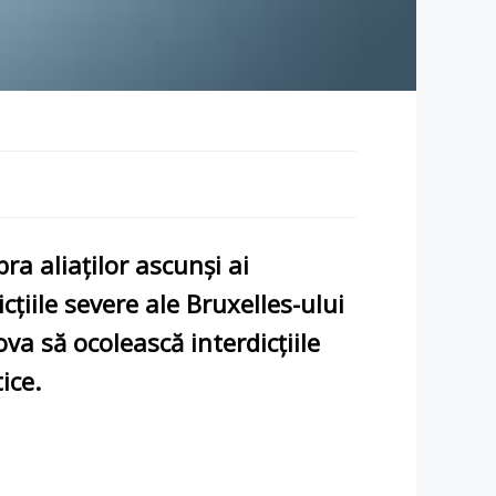
a aliaților ascunși ai
ricțiile severe ale
Bruxelles-ului
ova
să ocolească interdicțiile
tice
.