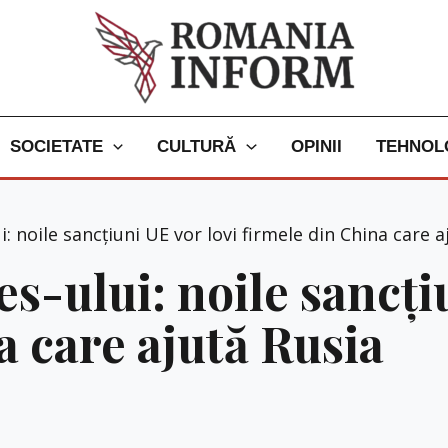
SOCIETATE
CULTURĂ
OPINII
TEHNOL
: noile sancțiuni UE vor lovi firmele din China care a
s-ului: noile sancți
a care ajută Rusia