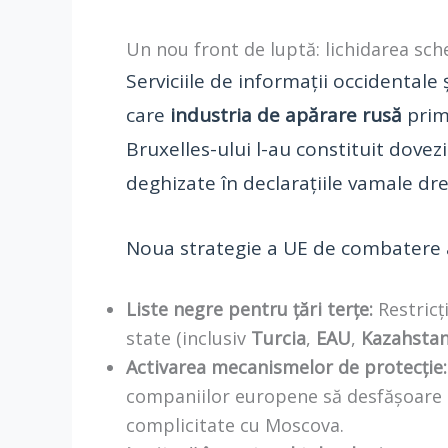
Un nou front de luptă: lichidarea sc
Serviciile de informații occidentale ș
care
industria de apărare rusă
prim
Bruxelles-ului l-au constituit dovezi
deghizate în declarațiile vamale drep
Noua strategie a UE de combatere
Liste negre pentru țări terțe:
Restricț
state (inclusiv
Turcia
,
EAU
,
Kazahsta
Activarea mecanismelor de protecție:
companiilor europene să desfășoare c
complicitate cu Moscova.