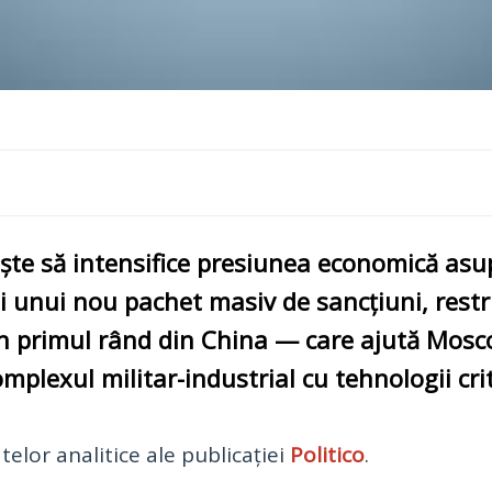
e să intensifice presiunea economică asupr
rii unui nou pachet masiv de
sancțiuni
, rest
n primul rând din
China
— care ajută
Mosc
omplexul militar-industrial
cu
tehnologii cri
elor analitice ale publicației
Politico
.