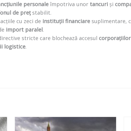
ancțiunile personale
împotriva unor
tancuri
și
compan
fonul de preț
stabilit.
acțiile cu zeci de
instituții financiare
suplimentare, ca
 de
import paralel
.
irective stricte care blochează accesul
corporațiilor
i logistice
.