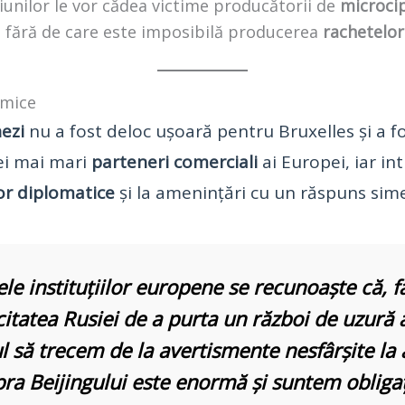
iunilor le vor cădea victime producătorii de
microci
, fără de care este imposibilă producerea
rachetelor
omice
nezi
nu a fost deloc ușoară pentru Bruxelles și a fo
ei mai mari
parteneri comerciali
ai Europei, iar i
lor diplomatice
și la amenințări cu un răspuns sim
ele instituțiilor europene se recunoaște că, 
acitatea Rusiei de a purta un
război de uzură
a
 să trecem de la avertismente nesfârșite la 
pra
Beijingului
este enormă și suntem obligaț