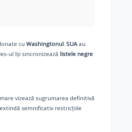
rdonate cu
Washingtonul
.
SUA
au
es-ul își sincronizează
listele negre
formare vizează sugrumarea definitivă
xtindă semnificativ restricțiile