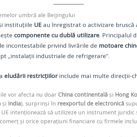
hemelor umbră ale Beijingului
i instituțiile
UE
au înregistrat o activizare bruscă
ește
componente cu dublă utilizare
. Principalul 
le incontestabile privind livrările de
motoare chin
t „instalații industriale de refrigerare”.
 a
eludării restricțiilor
include mai multe direcții-ch
iile vor afecta nu doar
China continentală
și
Hong K
n
și
India
), surprinși în
reexportul de electronică
supu
UE intenționează să utilizeze un instrument juridic 
omerț și orice operațiuni financiare cu firmele incl