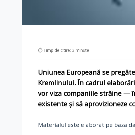
⏱ Timp de citire: 3 minute
Uniunea Europeană se pregăteșt
Kremlinului. În cadrul elaboră
vor viza
companiile străine
— î
existente și să aprovizioneze
c
Materialul este elaborat pe baza dat