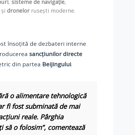
puri
,
sisteme de navigație
,
și
dronelor
rusești moderne.
st însoțită de dezbateri interne
ntroducerea
sancțiunilor directe
etric din partea
Beijingului
.
fără o
alimentare tehnologică
r fi fost subminată de mai
acțiuni reale.
Pârghia
i să o folosim”, comentează