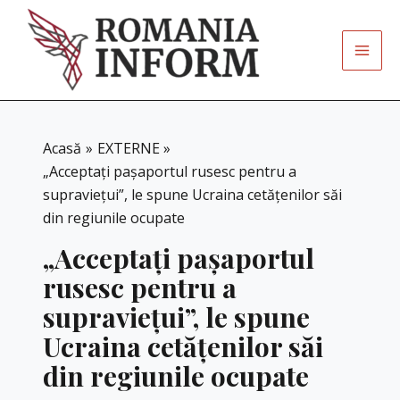
Skip
to
content
Acasă
EXTERNE
„Acceptați pașaportul rusesc pentru a
supraviețui”, le spune Ucraina cetățenilor săi
din regiunile ocupate
„Acceptați pașaportul
rusesc pentru a
supraviețui”, le spune
Ucraina cetățenilor săi
din regiunile ocupate