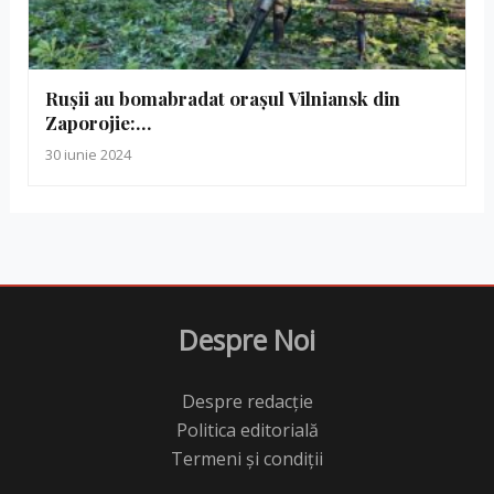
Rușii au bomabradat orașul Vilniansk din
Zaporojie:…
30 iunie 2024
Despre Noi
Despre redacție
Politica editorială
Termeni și condiții