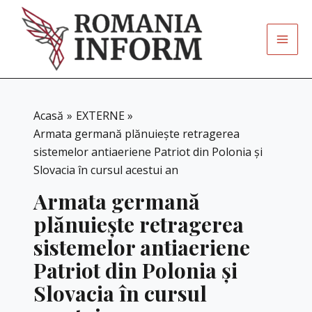
Skip
to
content
Acasă
EXTERNE
Armata germană plănuiește retragerea
sistemelor antiaeriene Patriot din Polonia şi
Slovacia în cursul acestui an
Armata germană
plănuiește retragerea
sistemelor antiaeriene
Patriot din Polonia şi
Slovacia în cursul