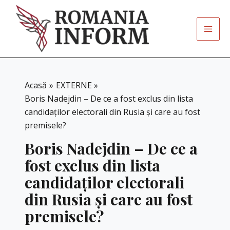
Skip
to
content
Acasă
EXTERNE
Boris Nadejdin – De ce a fost exclus din lista
candidaților electorali din Rusia și care au fost
premisele?
Boris Nadejdin – De ce a
fost exclus din lista
candidaților electorali
din Rusia și care au fost
premisele?