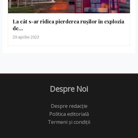
La cât s-ar ridica pierderea rușilor în explozia
de…
29 aprilie 2023
Despre Noi
Despre redacție
Politica editorială
Termeni și condiții