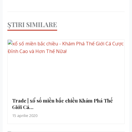
ȘTIRI SIMILARE
Trade | xổ số miền bắc chiều Khám Phá Thế
Giới Cá…
15 aprilie 2020