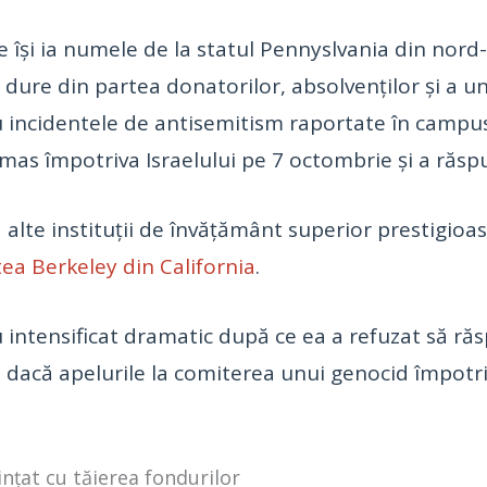
 își ia numele de la statul Pennyslvania din nord-e
i dure din partea donatorilor, absolvenților și a un
cu incidentele de antisemitism raportate în campus
mas împotriva Israelului pe 7 octombrie și a răspu
la alte instituții de învățământ superior prestigioa
tea Berkeley din California
.
s-au intensificat dramatic după ce ea a refuzat să 
 dacă apelurile la comiterea unui genocid împotri
nțat cu tăierea fondurilor