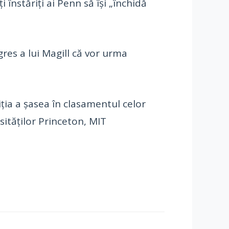
 înstăriți ai Penn să își „închidă
res a lui Magill că vor urma
ia a șasea în clasamentul celor
sităților Princeton, MIT