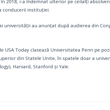
în 2018, i-a îndemnat ulterior pe ceilalți absolvenți
 conducerii instituției.
ai universității au anunțat după audierea din Cong
de USA Today clasează Universitatea Penn pe poziț
perior din Statele Unite, în spatele doar a univer
ogy), Harvard, Stanford și Yale.