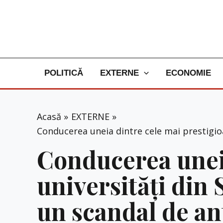
Skip
to
content
POLITICĂ
EXTERNE
ECONOMIE
Acasă
EXTERNE
Conducerea uneia dintre cele mai prestigioa
Conducerea uneia
universități din 
un scandal de a