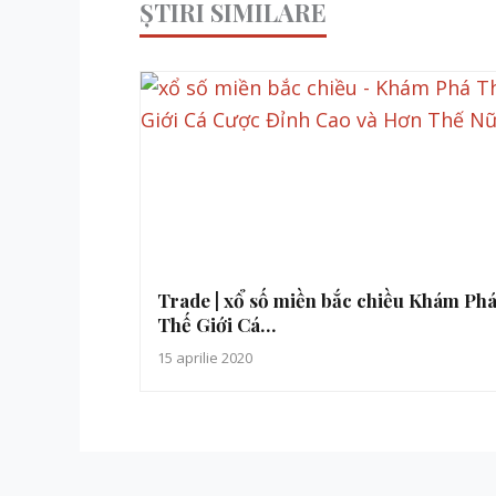
ȘTIRI SIMILARE
Trade | xổ số miền bắc chiều Khám Ph
Thế Giới Cá…
15 aprilie 2020