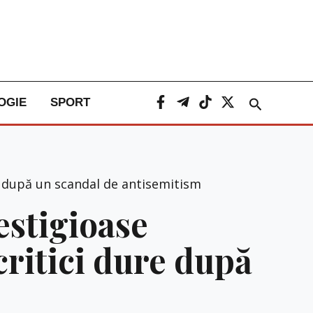
Caută
OGIE
SPORT
re după un scandal de antisemitism
estigioase
critici dure după