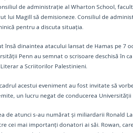
onsiliul de administrație al Wharton School, facul
rut lui Magill să demisioneze. Consiliul de administ
uminică pentru a discuta situația.
t însă dinaintea atacului lansat de Hamas pe 7 o
ersității Penn au semnat o scrisoare deschisă în car
terar a Scriitorilor Palestinieni.
n cadrul acestui eveniment au fost invitate să vo
emite, un lucru negat de conducerea Universității
ea de atunci s-au numărat și miliardarii Ronald 
dintre cei mai importanți donatori ai săi. Rowan, ca