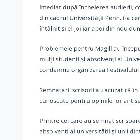
Imediat după încheierea audierii, c
din cadrul Universității Penn, i-a ce
întâlnit și el joi iar apoi din nou d
Problemele pentru Magill au începu
mulți studenți și absolvenți ai Univ
condamne organizarea Festivalului Li
Semnatarii scrisorii au acuzat că î
cunoscute pentru opiniile lor antis
Printre cei care au semnat scrisoar
absolvenți ai universității și unii 