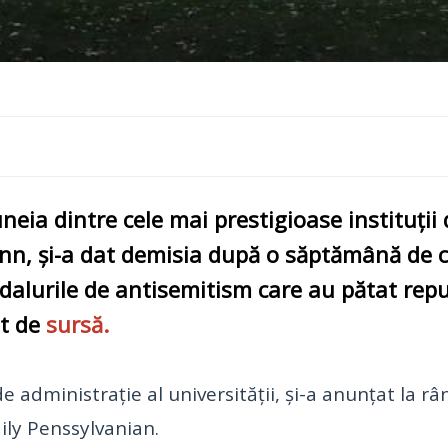
uneia dintre cele mai prestigioase instituți
nn, și-a dat demisia după o săptămână de cr
dalurile de antisemitism care au pătat reput
at de
sursă.
de administrație al universității, și-a anunțat la r
ily Penssylvanian.