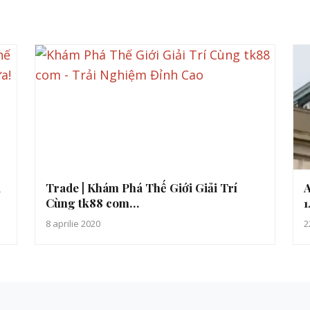
á
Trade | Khám Phá Thế Giới Giải Trí
A
Cùng tk88 com…
1
8 aprilie 2020
2