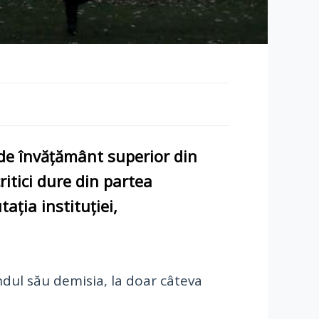
i de învățământ superior din
itici dure din partea
ația instituției,
ândul său demisia, la doar câteva