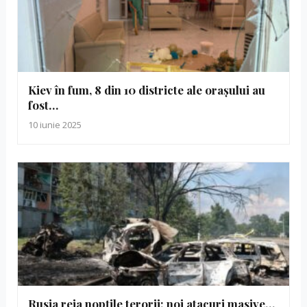
Kiev în fum, 8 din 10 districte ale orașului au
fost…
10 iunie 2025
Rusia reia nopțile terorii: noi atacuri masive…