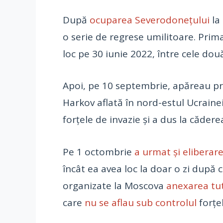
După
ocuparea Severodonețului
la 
o serie de regrese umilitoare. Prima
loc pe 30 iunie 2022, între cele dou
Apoi, pe 10 septembrie, apăreau p
Harkov aflată în nord-estul Ucraine
forțele de invazie și a dus la cădere
Pe 1 octombrie
a urmat și eliberar
încât ea avea loc la doar o zi după
organizate la Moscova
anexarea tu
care
nu se aflau sub controlul
forțel