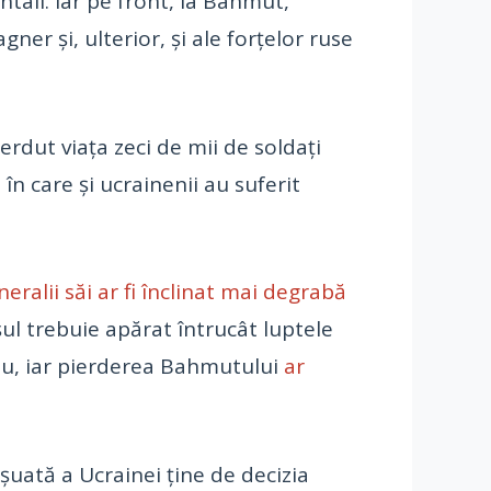
entali. Iar pe front, la Bahmut,
ner și, ulterior, și ale forțelor ruse
ierdut viața zeci de mii de soldați
n care și ucrainenii au suferit
neralii săi ar fi înclinat mai degrabă
ul trebuie apărat întrucât luptele
său, iar pierderea Bahmutului
ar
șuată a Ucrainei ține de decizia