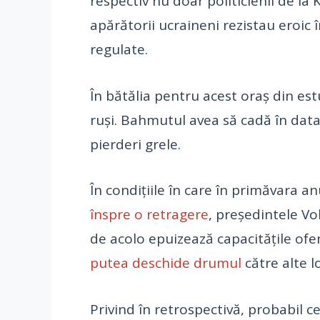
respectiv nu doar politicienii de la K
apărătorii ucraineni rezistau eroic î
regulate.
În bătălia pentru acest oraș din est
ruși. Bahmutul avea să cadă în data 
pierderi grele.
În condițiile în care în primăvara a
înspre o retragere
, președintele Vo
de acolo epuizează capacitățile ofe
putea deschide drumul
către alte l
Privind în retrospectivă, probabil 