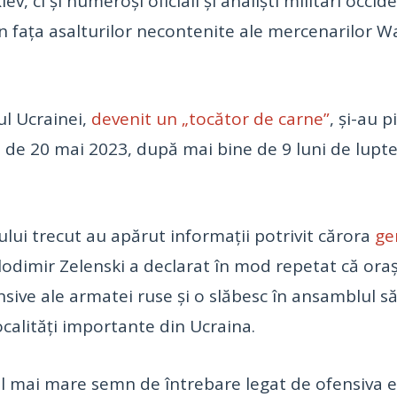
iev, ci și numeroși oficiali și analiști militari occid
n fața asalturilor necontenite ale mercenarilor Wag
ul Ucrainei,
devenit un „tocător de carne”
, și-au p
de 20 mai 2023, după mai bine de 9 luni de lupte î
nului trecut au apărut informații potrivit cărora
ge
lodimir Zelenski a declarat în mod repetat că oraș
nsive ale armatei ruse și o slăbesc în ansamblul 
ocalități importante din Ucraina.
cel mai mare semn de întrebare legat de ofensiva e