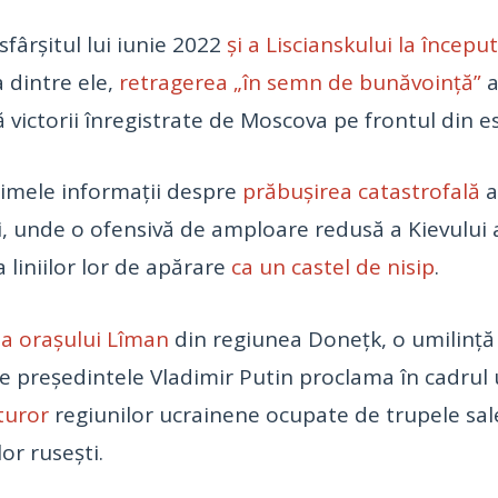
sfârșitul lui iunie 2022
și a Liscianskului la începutu
 dintre ele,
retragerea „în semn de bunăvoință”
a
ă victorii înregistrate de Moscova pe frontul din es
rimele informații despre
prăbușirea catastrofală
a
i, unde o ofensivă de amploare redusă a Kievului a
a liniilor lor de apărare
ca un castel de nisip
.
ea orașului Lîman
din regiunea Donețk, o umilință
 ce președintele Vladimir Putin proclama în cadru
turor
regiunilor ucrainene ocupate de trupele sale,
or rusești.