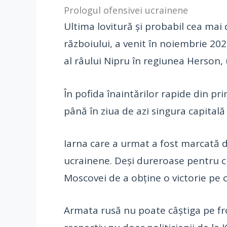
Prologul ofensivei ucrainene
Ultima lovitură și probabil cea mai
războiului, a venit în noiembrie 202
al râului Nipru în regiunea Herson, u
În pofida înaintărilor rapide din pr
până în ziua de azi singura capital
Iarna care a urmat a fost marcată de
ucrainene. Deși dureroase pentru civ
Moscovei de a obține o victorie pe c
Armata rusă nu poate câștiga pe fron