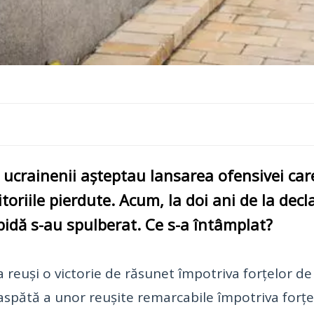
ucrainenii așteptau lansarea ofensivei care
itoriile pierdute. Acum, la doi ani de la decl
pidă s-au spulberat. Ce s-a întâmplat?
reuși o victorie de răsunet împotriva forțelor de
aspătă a unor reușite remarcabile împotriva forțel