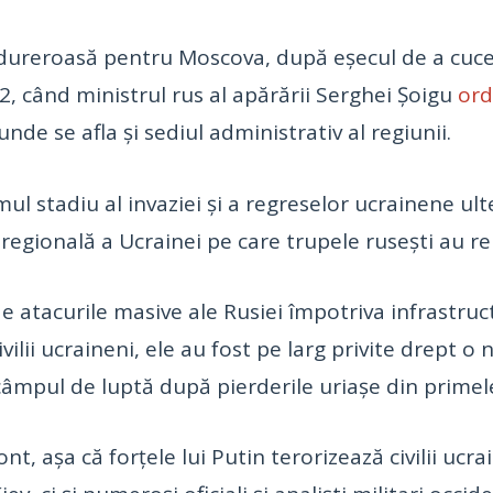
 dureroasă pentru Moscova, după eșecul de a cuce
2, când ministrul rus al apărării Serghei Șoigu
or
nde se afla și sediul administrativ al regiunii.
imul stadiu al invaziei și a regreselor ucrainene 
ă regională a Ucrainei pe care trupele rusești au r
 atacurile masive ale Rusiei împotriva infrastruct
ilii ucraineni, ele au fost pe larg privite drept o 
âmpul de luptă după pierderile uriașe din primele 
t, așa că forțele lui Putin terorizează civilii uc