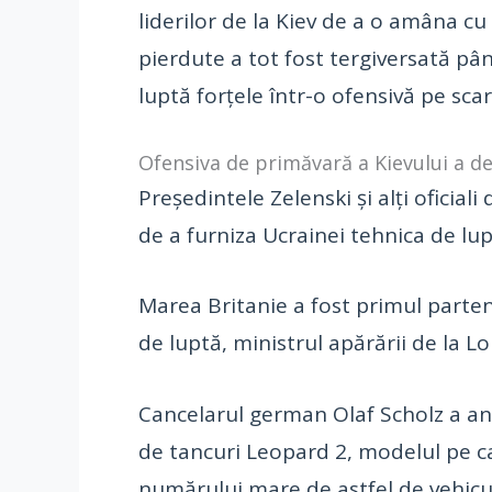
liderilor de la Kiev de a o amâna cu
pierdute a tot fost tergiversată până
luptă forțele într-o ofensivă pe scar
Ofensiva de primăvară a Kievului a d
Președintele Zelenski și alți oficial
de a furniza Ucrainei tehnica de lu
Marea Britanie a fost primul parten
de luptă, ministrul apărării de la L
Cancelarul german Olaf Scholz a anu
de tancuri Leopard 2, modelul pe 
numărului mare de astfel de vehicule