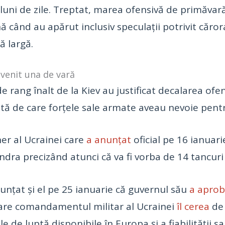
 luni de zile. Treptat, marea ofensivă de primăvar
 când au apărut inclusiv speculații potrivit cărora
ă largă.
evenit una de vară
i de rang înalt de la Kiev au justificat decalarea of
ptă de care forțele sale armate aveau nevoie pentr
er al Ucrainei care
a anunțat
oficial pe 16 ianuari
ondra precizând atunci că va fi vorba de 14 tancuri
nțat și el pe 25 ianuarie că guvernul său
a aprob
care comandamentul militar al Ucrainei
îl cerea
de 
 de luptă disponibile în Europa și a fiabilității s