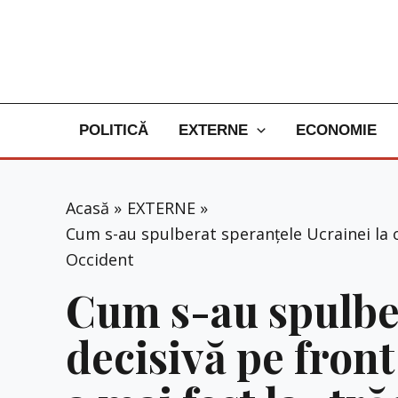
Skip
to
content
POLITICĂ
EXTERNE
ECONOMIE
Acasă
EXTERNE
Cum s-au spulberat speranțele Ucrainei la o 
Occident
Cum s-au spulber
decisivă pe front