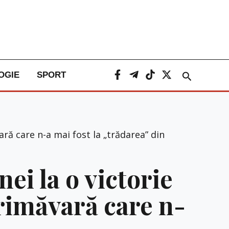
Caută
OGIE
SPORT
ră care n-a mai fost la „trădarea” din
ei la o victorie
primăvară care n-