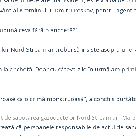
or să deturneze atenția. Evident, este vorba de o
vânt al Kremlinului, Dmitri Peskov, pentru agenția
supună ceva fără o anchetă?”.
rilor Nord Stream ar trebui să insiste asupra unei
m la anchetă. Doar cu câteva zile în urmă am primi
iroase ca o crimă monstruoasă”, a conchis purtător
t de sabotarea gazoductelor Nord Stream din Marea
rează că persoanele responsabile de actul de sabo