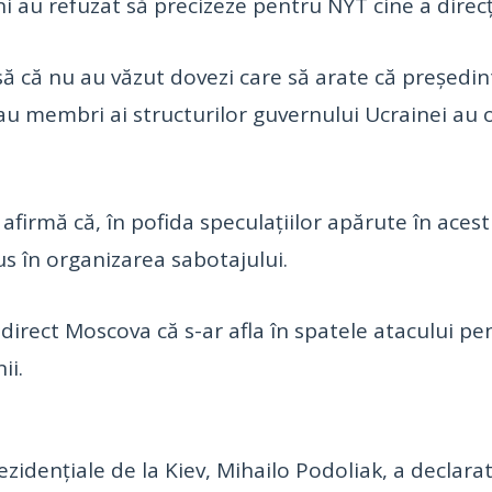
ani au refuzat să precizeze pentru NYT cine a direc
nsă că nu au văzut dovezi care să arate că președi
ev sau membri ai structurilor guvernului Ucrainei a
i afirmă că, în pofida speculațiilor apărute în ace
us în organizarea sabotajului.
irect Moscova că s-ar afla în spatele atacului pen
ii.
rezidenţiale de la Kiev, Mihailo Podoliak, a declar