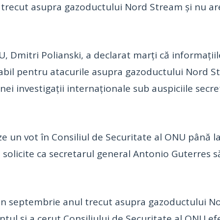
ul trecut asupra gazoductului Nord Stream şi nu ar
 Dmitri Polianski, a declarat marţi că informaţi
sabil pentru atacurile asupra gazoductului Nord
unei investigaţii internaţionale sub auspiciile sec
ze un vot în Consiliul de Securitate al ONU până la 
ă solicite ca secretarul general Antonio Guterres să
din septembrie anul trecut asupra gazoductului N
tul şi a cerut Consiliului de Securitate al ONU e