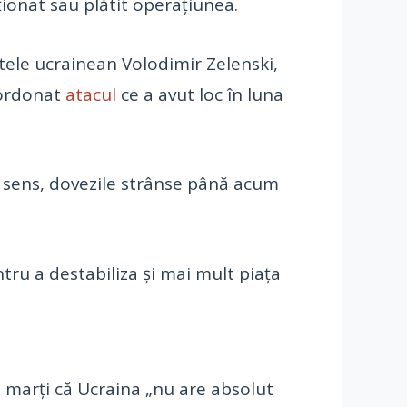
ționat sau plătit operațiunea.
ntele ucrainean Volodimir Zelenski,
u ordonat
atacul
ce a avut loc în luna
st sens, dovezile strânse până acum
tru a destabiliza și mai mult piața
at marţi că Ucraina „nu are absolut