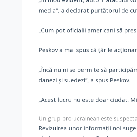
„În mod evident, autorii atacului v
media”, a declarat purtătorul de cu
„Cum pot oficialii americani să pre
Peskov a mai spus că țările acționa
„Încă nu ni se permite să participă
danezi și suedezi”, a spus Peskov.
„Acest lucru nu este doar ciudat. M
Un grup pro-ucrainean este suspecta
Revizuirea unor informații noi suge