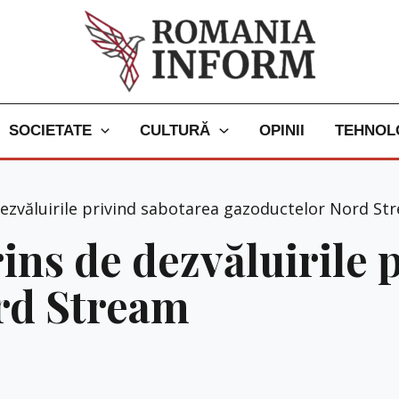
SOCIETATE
CULTURĂ
OPINII
TEHNOL
dezvăluirile privind sabotarea gazoductelor Nord St
ins de dezvăluirile 
rd Stream