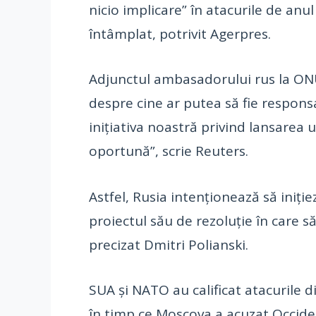
nicio implicare” în atacurile de an
întâmplat, potrivit Agerpres.
Adjunctul ambasadorului rus la ONU,
despre cine ar putea să fie respon
iniţiativa noastră privind lansarea 
oportună”, scrie Reuters.
Astfel, Rusia intenţionează să iniţie
proiectul său de rezoluţie în care s
precizat Dmitri Polianski.
SUA şi NATO au calificat atacurile 
în timp ce Moscova a acuzat Occiden