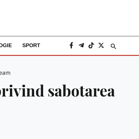
Caută
OGIE
SPORT
ream
privind sabotarea