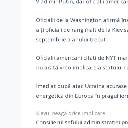
Vladimir Putin, dar oficialii americ
Oficialii de la Washington afirmă î
alți oficiali de rang înalt de la Ki
septembrie a anului trecut.
Oficialii americani citați de NYT ma
nu arată vreo implicare a statului r
Imediat după atac Ucraina acuzase d
energetică din Europa în pragul iern
Kievul neagă orice implicare
Consilierul şefului administraţiei p