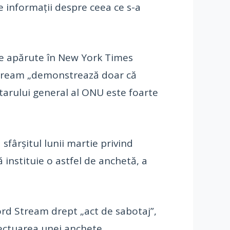
e informaţii despre ceea ce s-a
ile apărute în New York Times
 Stream „demonstrează doar că
retarului general al ONU este foarte
sfârşitul lunii martie privind
 instituie o astfel de anchetă, a
ord Stream drept „act de sabotaj”,
fectuarea unei anchete