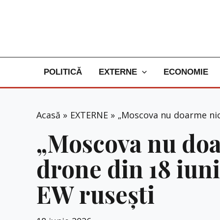
Skip
to
content
POLITICĂ
EXTERNE
ECONOMIE
Acasă
EXTERNE
„Moscova nu doarme nicio
„Moscova nu doa
drone din 18 iuni
EW rusești