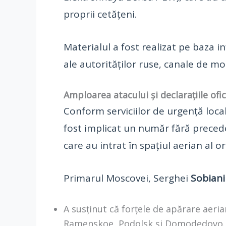
proprii cetățeni.
Materialul a fost realizat pe baza 
ale autorităților ruse, canale de mo
Amploarea atacului și declarațiile ofic
Conform serviciilor de urgență local
fost implicat un număr fără preced
care au intrat în spațiul aerian al o
Primarul Moscovei, Serghei
Sobiani
A susținut că forțele de apărare aeri
Ramenskoe, Podolsk și Domodedovo.