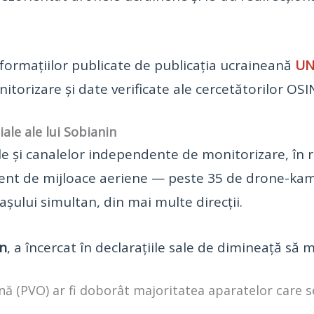
informațiilor publicate de publicația ucraineană
UN
nitorizare și date verificate ale cercetătorilor OSI
iale ale lui Sobianin
e și canalelor independente de monitorizare, în ra
ent de mijloace aeriene — peste 35 de drone-kami
rașului simultan, din mai multe direcții.
n
, a încercat în declarațiile sale de dimineață să 
ană (PVO) ar fi doborât majoritatea aparatelor care s