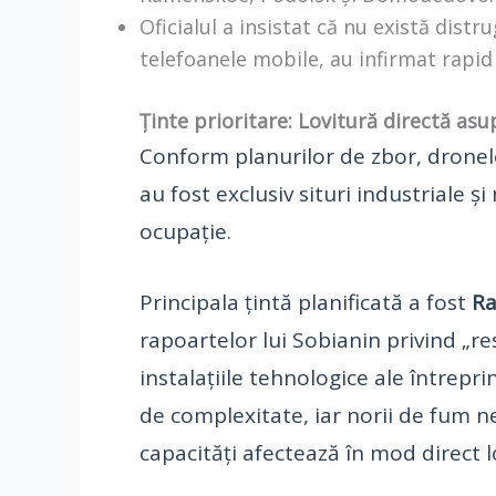
Oficialul a insistat că nu există distr
telefoanele mobile, au infirmat rapid 
Ținte prioritare: Lovitură directă as
Conform planurilor de zbor, dronel
au fost exclusiv situri industriale ș
ocupație.
Principala țintă planificată a fost
Ra
rapoartelor lui Sobianin privind „re
instalațiile tehnologice ale întreprin
de complexitate, iar norii de fum ne
capacități afectează în mod direct l