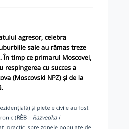
atului agresor, celebra
uburbiile sale au rămas treze
. În timp ce primarul Moscovei,
au respingerea cu succes a
cova (Moscovski NPZ) și de la
ă.
ezidențială) și piețele civile au fost
ronic (
RÈB
–
Razvedka i
at, practic, spre zonele populate de