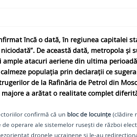
firmat încă o dată, în regiunea capitalei st
iciodată”. De această dată, metropola și s
i ample atacuri aeriene din ultima perioadă
 calmeze populația prin declarații ce suger
trugerilor de la Rafinăria de Petrol din Mos
majore a arătat o realitate complet diferit
ectoriilor confirmă că un
bloc de locuințe
(clădire r
 de operare ale sistemelor rusești de război elect
ezorientat dronele ucrainene și le-au redirecțion