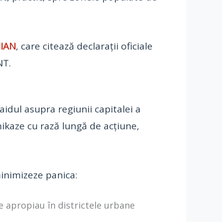
IAN
, care citează declarații oficiale
NT.
idul asupra regiunii capitalei a
kaze cu rază lungă de acțiune,
minimizeze panica:
e apropiau în districtele urbane