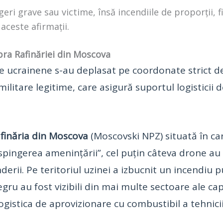
ugeri grave sau victime, însă incendiile de proporții,
aceste afirmații.
upra Rafinăriei din Moscova
e ucrainene s-au deplasat pe coordonate strict de
i militare legitime, care asigură suportul logistici
finăria din Moscova
(Moscovski NPZ) situată în ca
spingerea amenințării”, cel puțin câteva drone au d
derii. Pe teritoriul uzinei a izbucnit un incendiu p
gru au fost vizibili din mai multe sectoare ale cap
ogistica de aprovizionare cu combustibil a tehnicii