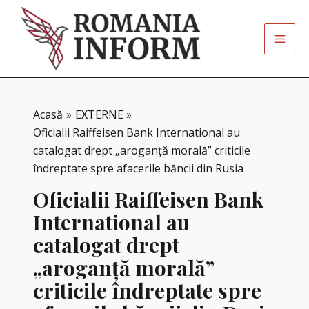
Skip
to
content
Acasă
EXTERNE
Oficialii Raiffeisen Bank International au
catalogat drept „aroganţă morală” criticile
îndreptate spre afacerile băncii din Rusia
Oficialii Raiffeisen Bank
International au
catalogat drept
„aroganţă morală”
criticile îndreptate spre