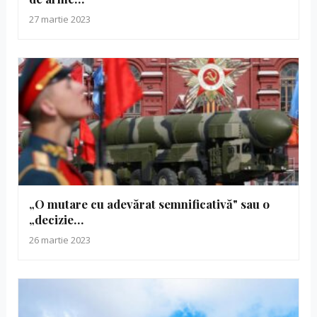
27 martie 2023
„O mutare cu adevărat semnificativă" sau o
„decizie…
26 martie 2023