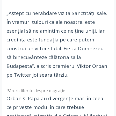
„Aştept cu nerăbdare vizita Sanctităţii sale.
În vremuri tulburi ca ale noastre, este
esenţial să ne amintim ce ne ţine uniţi, iar
credinţa este fundaţia pe care putem
construi un viitor stabil. Fie ca Dumnezeu
să binecuvânteze călătoria sa la
Budapesta”, a scris premierul Viktor Orban
pe Twitter joi seara târziu.
Păreri diferite despre migrație
Orban şi Papa au divergenţe mari în ceea
ce priveşte modul în care trebuie
gestionată migraţia din Orientul Mijlociu şi