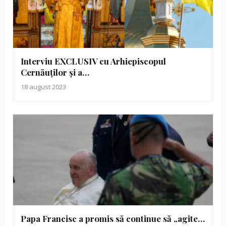
Interviu EXCLUSIV cu Arhiepiscopul
Cernăuților și a…
18 august 2023
Papa Francisc a promis să continue să „agite…