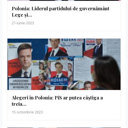
Polonia: Liderul partidului de guvernământ
Lege şi…
21 iunie 2023
Alegeri în Polonia: PiS ar putea câștiga a
treia…
15 octombrie 2023