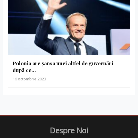
Polonia are șansa unei altfel de guvernări
după ce…
16 octombrie 2023
Despre Noi