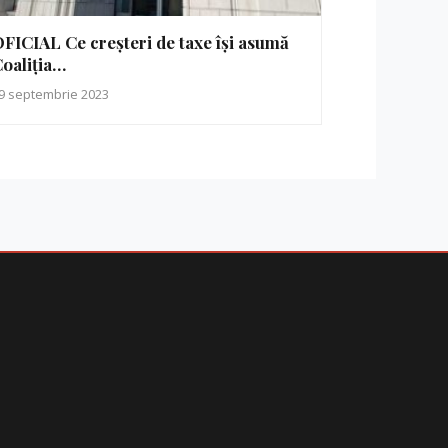
FICIAL Ce creșteri de taxe își asumă
oaliția…
9 septembrie 2023