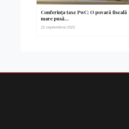
Conferința taxe PwC: O povară fiscală
mare pusă…
22 septembrie 2023