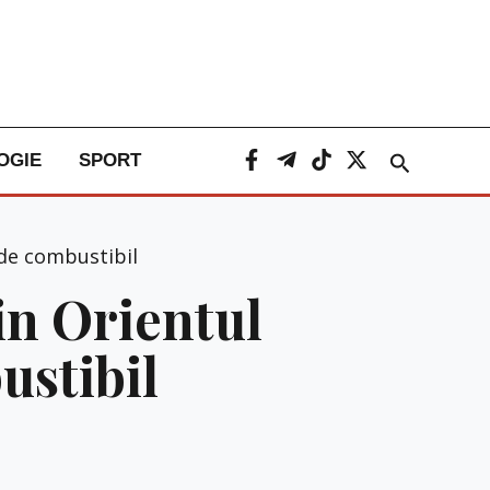
Caută
OGIE
SPORT
e de combustibil
din Orientul
ustibil