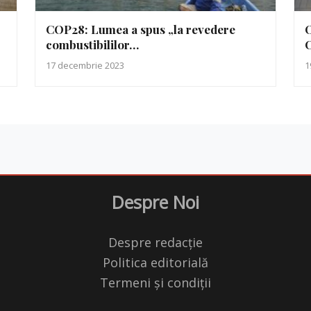
COP28: Lumea a spus „la revedere
O
combustibililor…
C
17 decembrie 2023
1
Despre Noi
Despre redacție
Politica editorială
Termeni și condiții