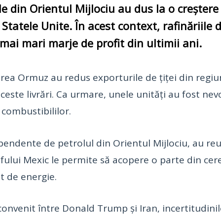
le din Orientul Mijlociu au dus la o creștere
Statele Unite. În acest context, rafinăriile
mai mari marje de profit din ultimii ani.
area Ormuz au redus exporturile de țiței din regiun
ceste livrări. Ca urmare, unele unități au fost nev
 combustibililor.
endente de petrolul din Orientul Mijlociu, au reuș
fului Mexic le permite să acopere o parte din cer
t de energie.
onvenit între Donald Trump și Iran, incertitudinile