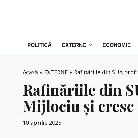
Skip
to
content
POLITICĂ
EXTERNE
ECONOMIE
Acasă
EXTERNE
Rafinăriile din SUA profi
Rafinăriile din S
Mijlociu și cresc
10 aprilie 2026