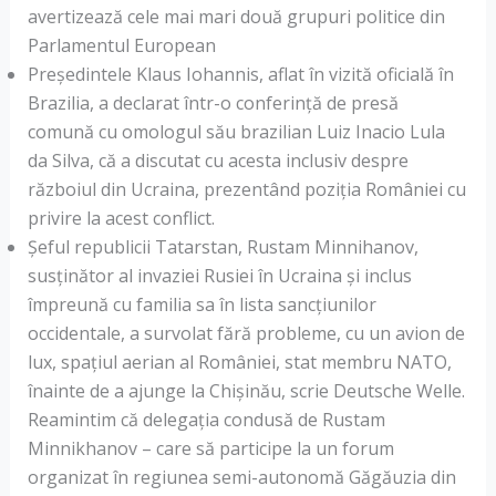
avertizează cele mai mari două grupuri politice din
Parlamentul European
Preşedintele Klaus Iohannis, aflat în vizită oficială în
Brazilia, a declarat într-o conferință de presă
comună cu omologul său brazilian Luiz Inacio Lula
da Silva, că a discutat cu acesta inclusiv despre
războiul din Ucraina, prezentând poziţia României cu
privire la acest conflict.
Șeful republicii Tatarstan, Rustam Minnihanov,
susținător al invaziei Rusiei în Ucraina și inclus
împreună cu familia sa în lista sancțiunilor
occidentale, a survolat fără probleme, cu un avion de
lux, spațiul aerian al României, stat membru NATO,
înainte de a ajunge la Chișinău, scrie Deutsche Welle.
Reamintim că delegația condusă de Rustam
Minnikhanov – care să participe la un forum
organizat în regiunea semi-autonomă Găgăuzia din