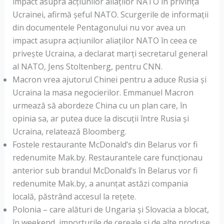
impact asupra acțiunilor aliaților NATO în privința
Ucrainei, afirmă șeful NATO. Scurgerile de informații
din documentele Pentagonului nu vor avea un
impact asupra acțiunilor aliaților NATO în ceea ce
privește Ucraina, a declarat marți secretarul general
al NATO, Jens Stoltenberg, pentru CNN.
Macron vrea ajutorul Chinei pentru a aduce Rusia și
Ucraina la masa negocierilor. Emmanuel Macron
urmează să abordeze China cu un plan care, în
opinia sa, ar putea duce la discuții între Rusia și
Ucraina, relatează Bloomberg.
Fostele restaurante McDonald’s din Belarus vor fi
redenumite Mak.by. Restaurantele care funcționau
anterior sub brandul McDonald’s în Belarus vor fi
redenumite Mak.by, a anunțat astăzi compania
locală, păstrând accesul la rețete.
Polonia – care alături de Ungaria și Slovacia a blocat,
în weekend, importurile de cereale și de alte produse