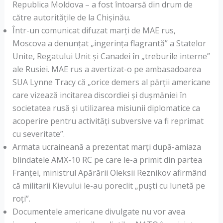
Republica Moldova – a fost întoarsă din drum de
către autoritățile de la Chișinău.
Într-un comunicat difuzat marți de MAE rus,
Moscova a denunțat „ingerinţa flagrantă” a Statelor
Unite, Regatului Unit şi Canadei în „treburile interne”
ale Rusiei. MAE rus a avertizat-o pe ambasadoarea
SUA Lynne Tracy că „orice demers al părţii americane
care vizează incitarea discordiei şi duşmăniei în
societatea rusă şi utilizarea misiunii diplomatice ca
acoperire pentru activităţi subversive va fi reprimat
cu severitate”.
Armata ucraineană a prezentat marți după-amiaza
blindatele AMX-10 RC pe care le-a primit din partea
Franței, ministrul Apărării Oleksii Reznikov afirmând
că militarii Kievului le-au poreclit „puști cu lunetă pe
roți”.
Documentele americane divulgate nu vor avea