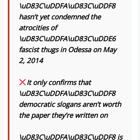
\uD83C\uDDFA\uD83C\uDDF8
hasn’t yet condemned the
atrocities of
\uD83C\uDDFA\uD83C\uDDE6
fascist thugs in Odessa on May
2, 2014
It only confirms that
\uD83C\uDDFA\uD83C\uDDF8
democratic slogans aren’t worth
the paper they’re written on
\uD83C\uDDFA\uD83C\uDDF8 is