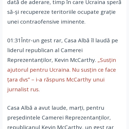
dată de aderare, timp în care Ucraina speră
să-şi recupereze teritoriile ocupate graţie
unei contraofensive iminente.
01:31Într-un gest rar, Casa Albă îl laudă pe
liderul republican al Camerei
Reprezentanţilor, Kevin McCarthy.
„Susţin
ajutorul pentru Ucraina. Nu susţin ce face
ţara dvs” – i-a răspuns McCarthy unui
jurnalist rus
.
Casa Albă a avut laude, marţi, pentru
preşedintele Camerei Reprezentanţilor,
republicanul Kevin McCarthy, un gest rar