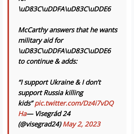
\uD83C\uDDFA\uD83C\uDDE6
McCarthy answers that he wants
military aid for
\uD83C\uDDFA\uD83C\uDDE6
to continue & adds:
“I support Ukraine & I don’t
support Russia killing
kids”
pic.twitter.com/Dz4i7vDQ
Ha
— Visegrád 24
(@visegrad24)
May 2, 2023