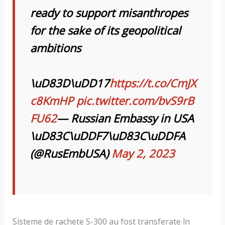
ready to support misanthropes
for the sake of its geopolitical
ambitions
\uD83D\uDD17
https://t.co/CmJX
c8KmHP
pic.twitter.com/bvS9rB
FU62
— Russian Embassy in USA
\uD83C\uDDF7\uD83C\uDDFA
(@RusEmbUSA)
May 2, 2023
Sisteme de rachete S-300 au fost transferate în