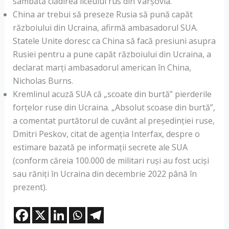
sâmbătă clădirea liceului rus din Varşovia.
China ar trebui să preseze Rusia să pună capăt
războiului din Ucraina, afirmă ambasadorul SUA.
Statele Unite doresc ca China să facă presiuni asupra
Rusiei pentru a pune capăt războiului din Ucraina, a
declarat marți ambasadorul american în China,
Nicholas Burns.
Kremlinul acuză SUA că „scoate din burtă” pierderile
forţelor ruse din Ucraina. „Absolut scoase din burtă”,
a comentat purtătorul de cuvânt al preşedinţiei ruse,
Dmitri Peskov, citat de agenția Interfax, despre o
estimare bazată pe informaţii secrete ale SUA
(conform căreia 100.000 de militari ruşi au fost ucişi
sau răniţi în Ucraina din decembrie 2022 până în
prezent).