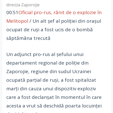
direcția Zaporojie
00:51
Oficial pro-rus, rănit de o explozie în
Melitopol
/ Un alt şef al poliţiei din oraşul
ocupat de ruşi a fost ucis de o bombă
săptămâna trecută
Un adjunct pro-rus al şefului unui
departament regional de poliţie din
Zaporojie, regiune din sudul Ucrainei
ocupată parţial de ruşi, a fost spitalizat
marţi din cauza unui dispozitiv exploziv
care a fost declanşat în momentul în care
acesta a vrut să deschidă poarta locuinţei