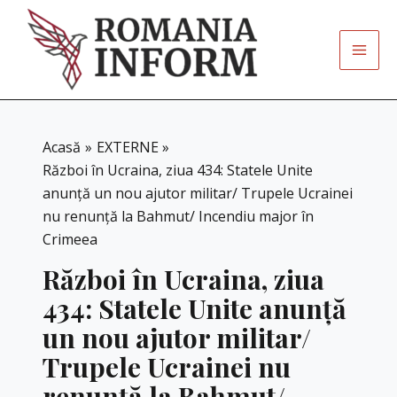
Skip
to
content
Acasă
EXTERNE
Război în Ucraina, ziua 434: Statele Unite
anunță un nou ajutor militar/ Trupele Ucrainei
nu renunță la Bahmut/ Incendiu major în
Crimeea
Război în Ucraina, ziua
434: Statele Unite anunță
un nou ajutor militar/
Trupele Ucrainei nu
renunță la Bahmut/