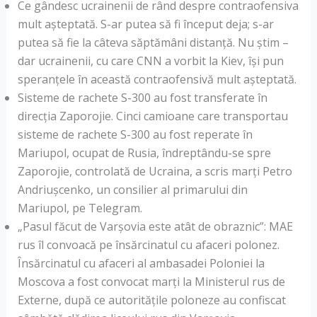
Ce gândesc ucrainenii de rând despre contraofensiva
mult așteptată. S-ar putea să fi început deja; s-ar
putea să fie la câteva săptămâni distanță. Nu știm –
dar ucrainenii, cu care CNN a vorbit la Kiev, își pun
speranțele în această contraofensivă mult așteptată.
Sisteme de rachete S-300 au fost transferate în
direcția Zaporojie. Cinci camioane care transportau
sisteme de rachete S-300 au fost reperate în
Mariupol, ocupat de Rusia, îndreptându-se spre
Zaporojie, controlată de Ucraina, a scris marți Petro
Andriușcenko, un consilier al primarului din
Mariupol, pe Telegram.
„Pasul făcut de Varşovia este atât de obraznic”: MAE
rus îl convoacă pe însărcinatul cu afaceri polonez.
Însărcinatul cu afaceri al ambasadei Poloniei la
Moscova a fost convocat marţi la Ministerul rus de
Externe, după ce autorităţile poloneze au confiscat