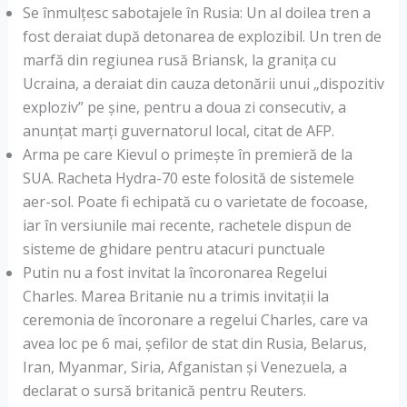
Se înmulțesc sabotajele în Rusia: Un al doilea tren a
fost deraiat după detonarea de explozibil. Un tren de
marfă din regiunea rusă Briansk, la granița cu
Ucraina, a deraiat din cauza detonării unui „dispozitiv
exploziv” pe șine, pentru a doua zi consecutiv, a
anunțat marți guvernatorul local, citat de AFP.
Arma pe care Kievul o primește în premieră de la
SUA. Racheta Hydra-70 este folosită de sistemele
aer-sol. Poate fi echipată cu o varietate de focoase,
iar în versiunile mai recente, rachetele dispun de
sisteme de ghidare pentru atacuri punctuale
Putin nu a fost invitat la încoronarea Regelui
Charles. Marea Britanie nu a trimis invitații la
ceremonia de încoronare a regelui Charles, care va
avea loc pe 6 mai, șefilor de stat din Rusia, Belarus,
Iran, Myanmar, Siria, Afganistan și Venezuela, a
declarat o sursă britanică pentru Reuters.