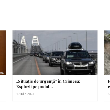
„Situație de urgență” în Crimeea:
R
Explozii pe podul…
c
17 iulie 2023
1