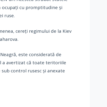
ă ocupaţi cu promptitudine şi
i ruse.
emenea, cereţi regimului de la Kiev
Zaharova.
a Neagră, este considerată de
 a avertizat că toate teritoriile
e sub control rusesc şi anexate