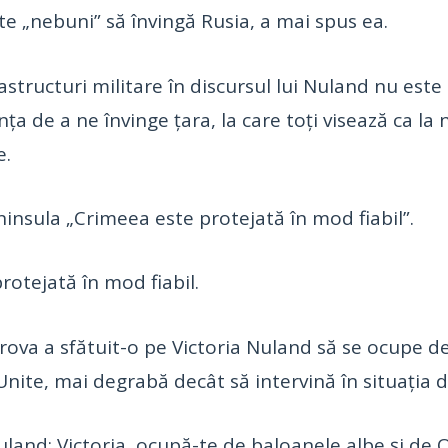
şte „nebuni” să învingă Rusia, a mai spus ea.
structuri militare în discursul lui Nuland nu este
nţa de a ne învinge ţara, la care toţi visează ca la
e.
ninsula „Crimeea este protejată în mod fiabil”.
otejată în mod fiabil.
aharova a sfătuit-o pe Victoria Nuland să se ocupe
Unite, mai degrabă decât să intervină în situaţia d
 Nuland: Victoria, ocupă-te de baloanele albe şi de