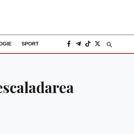
Caută
OGIE
SPORT
 escaladarea