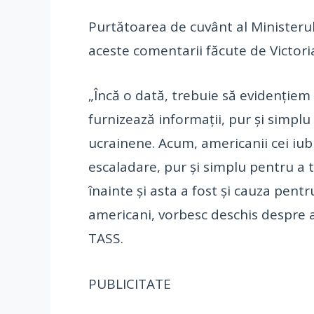
Purtătoarea de cuvânt al Ministerulu
aceste comentarii făcute de Victori
„Încă o dată, trebuie să evidenţiem 
furnizează informaţii, pur şi simplu
ucrainene. Acum, americanii cei iubi
escaladare, pur şi simplu pentru a tr
înainte şi asta a fost şi cauza pentr
americani, vorbesc deschis despre a
TASS.
PUBLICITATE