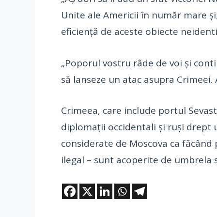
Unite ale Americii în număr mare ş
eficienţă de aceste obiecte neident
„Poporul vostru râde de voi şi conti
să lanseze un atac asupra Crimeei. A
Crimeea, care include portul Sevast
diplomaţii occidentali şi ruşi drept 
considerate de Moscova ca făcând pa
ilegal – sunt acoperite de umbrela 