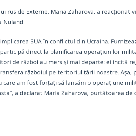
i rus de Externe, Maria Zaharova, a reacţionat vin
a Nuland.
implicarea SUA în conflictul din Ucraina. Furnizeaz
 participă direct la planificarea operaţiunilor mi
tori de război au mers şi mai departe: ei incită re
ansfera războiul pe teritoriul ţării noastre. Aşa, p
u care am fost forţaţi să lansăm o operaţiune milita
sta”, a declarat Maria Zaharova, purtătoarea de 