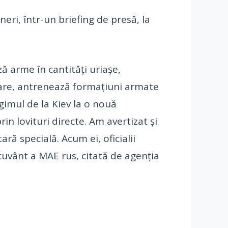
eri, într-un briefing de presă, la
ă arme în cantităţi uriaşe,
litare, antrenează formaţiuni armate
gimul de la Kiev la o nouă
rin lovituri directe. Am avertizat şi
ră specială. Acum ei, oficialii
cuvânt a MAE rus, citată de agenţia