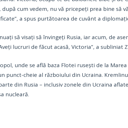
i, după cum vedem, nu vă pricepeţi prea bine să v
ificate”, a spus purtătoarea de cuvânt a diplomaţie
nuaţi să visaţi să învingeţi Rusia, iar acum, de as
veţi lucruri de făcut acasă, Victoria”, a subliniat 
opol, unde se află baza Flotei ruseşti de la Mare
un punct-cheie al războiului din Ucraina. Kremlinul
rte din Rusia – inclusiv zonele din Ucraina aflat
sa nucleară.