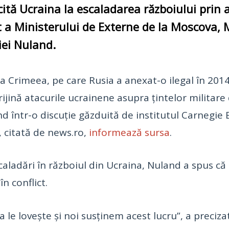
cită Ucraina la escaladarea războiului prin
 a Ministerului de Externe de la Moscova, 
iei Nuland.
 Crimeea, pe care Rusia a anexat-o ilegal în 2014, 
ijină atacurile ucrainene asupra ţintelor militare 
nd într-o discuţie găzduită de institutul Carnegi
 citată de news.ro,
informează sursa
.
caladări în războiul din Ucraina, Nuland a spus că
în conflict.
a le loveşte şi noi susţinem acest lucru”, a preciza