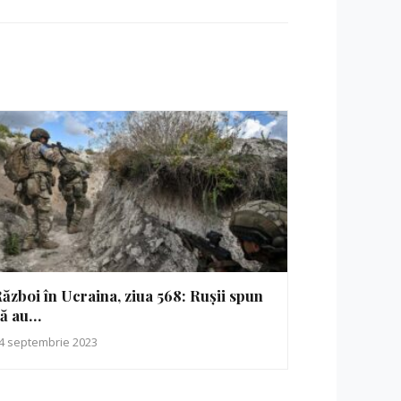
ăzboi în Ucraina, ziua 568: Rușii spun
ă au…
4 septembrie 2023