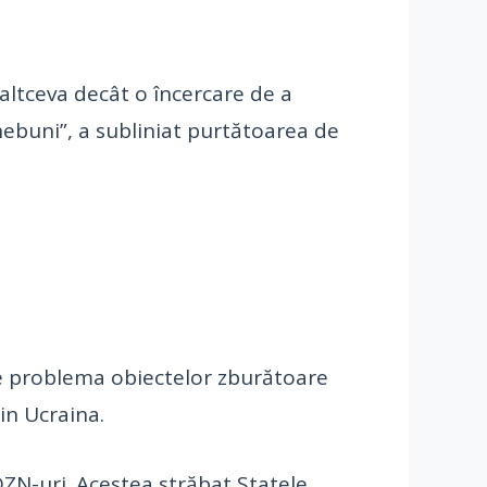
 altceva decât o încercare de a
 nebuni”, a subliniat purtătoarea de
 de problema obiectelor zburătoare
in Ucraina.
 OZN-uri. Acestea străbat Statele