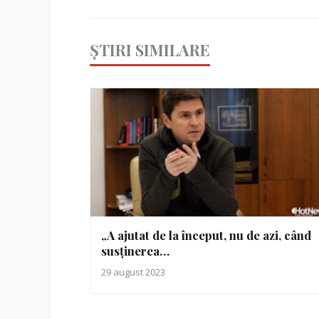
ȘTIRI SIMILARE
„A ajutat de la început, nu de azi, când
susținerea…
29 august 2023