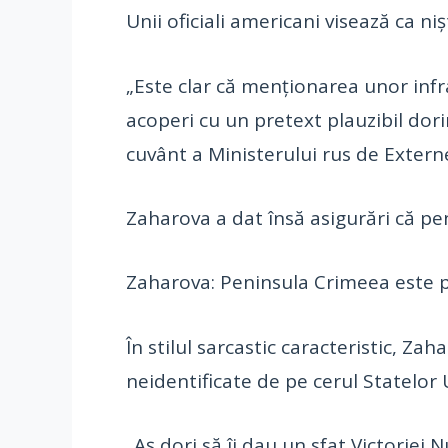
Unii oficiali americani visează ca ni
„Este clar că menţionarea unor infra
acoperi cu un pretext plauzibil dori
cuvânt a Ministerului rus de Extern
Zaharova a dat însă asigurări că pe
Zaharova: Peninsula Crimeea este pr
În stilul sarcastic caracteristic, Z
neidentificate de pe cerul Statelor 
„Aş dori să îi dau un sfat Victoriei