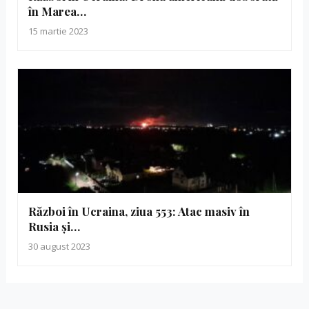
în Marea…
15 martie 2023
Război în Ucraina, ziua 553: Atac masiv în
Rusia și…
30 august 2023