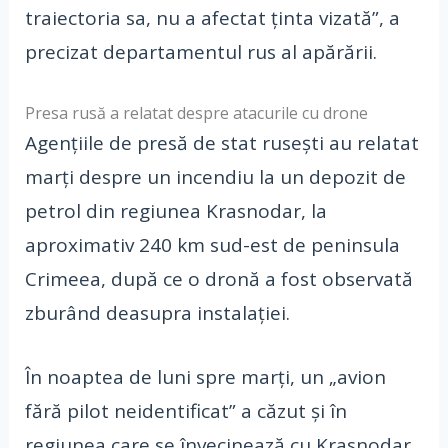
traiectoria sa, nu a afectat ținta vizată”, a
precizat departamentul rus al apărării.
Presa rusă a relatat despre atacurile cu drone
Agențiile de presă de stat rusești au relatat
marți despre un incendiu la un depozit de
petrol din regiunea Krasnodar, la
aproximativ 240 km sud-est de peninsula
Crimeea, după ce o dronă a fost observată
zburând deasupra instalației.
În noaptea de luni spre marți, un „avion
fără pilot neidentificat” a căzut și în
regiunea care se învecinează cu Krasnodar,