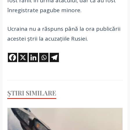
fost rănit în urma atacului, dar că au fost
înregistrate pagube minore.
Ucraina nu a răspuns până la ora publicării
acestei ștrii la acuzațiile Rusiei.
ȘTIRI SIMILARE