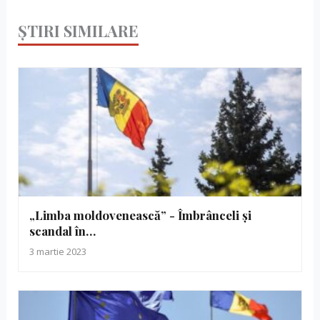
ȘTIRI SIMILARE
„Limba moldovenească” - Îmbrânceli și
scandal în…
3 martie 2023