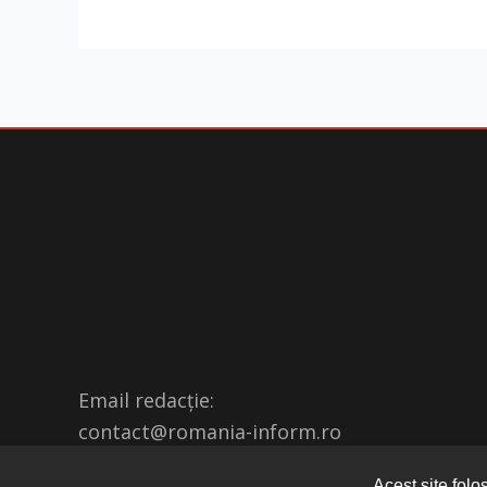
Email redacție:
contact@romania-inform.ro
Acest site folo