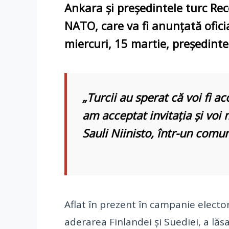
Ankara şi preşedintele turc Rec
NATO, care va fi anunţată oficia
miercuri, 15 martie, președintel
„Turcii au sperat că voi fi a
am acceptat invitaţia şi voi 
Sauli Niinisto, într-un comu
Aflat în prezent în campanie elect
aderarea Finlandei şi Suediei, a lăs