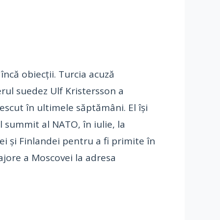
încă obiecţii. Turcia acuză
erul suedez Ulf Kristersson a
scut în ultimele săptămâni. El îşi
 summit al NATO, în iulie, la
 şi Finlandei pentru a fi primite în
ajore a Moscovei la adresa