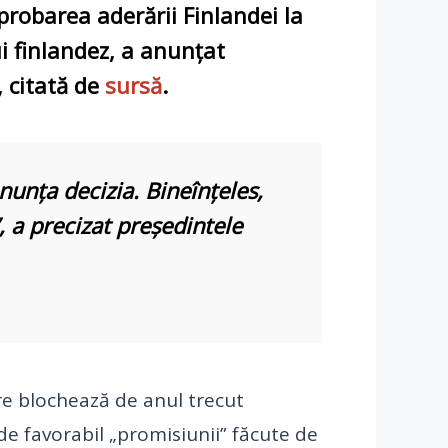
probarea aderării Finlandei la
ui finlandez, a anunţat
, citată de
sursă
.
anunţa decizia. Bineînţeles,
, a precizat preşedintele
re blochează de anul trecut
de favorabil „promisiunii” făcute de