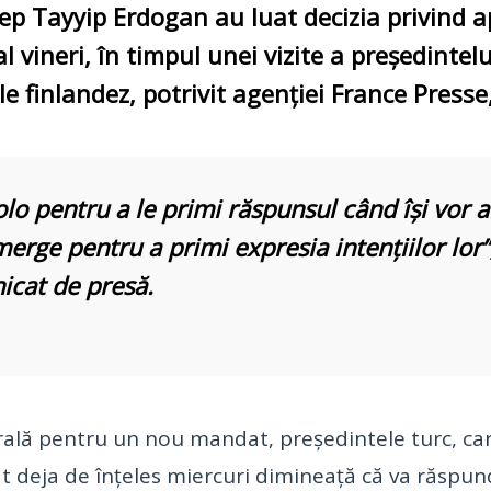
ep Tayyip Erdogan au luat decizia privind a
l vineri, în timpul unei vizite a preşedintel
e finlandez, potrivit agenției France Presse
colo pentru a le primi răspunsul când îşi vor 
merge pentru a primi expresia intenţiilor lor”
nicat de presă.
orală pentru un nou mandat, preşedintele turc, ca
at deja de înţeles miercuri dimineaţă că va răspun