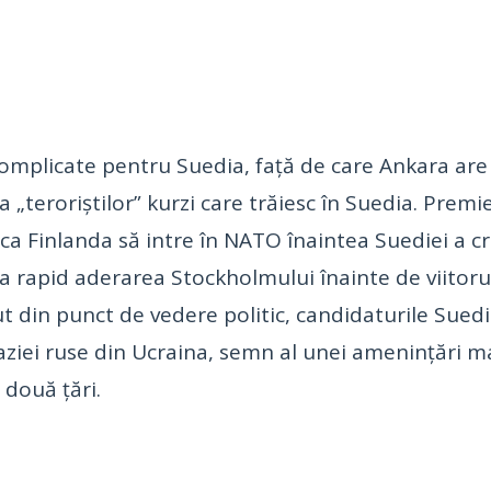
complicate pentru Suedia, faţă de care Ankara are 
a „teroriştilor” kurzi care trăiesc în Suedia. Premi
a Finlanda să intre în NATO înaintea Suediei a cre
a rapid aderarea Stockholmului înainte de viitorul
din punct de vedere politic, candidaturile Suediei
aziei ruse din Ucraina, semn al unei ameninţări m
 două ţări.