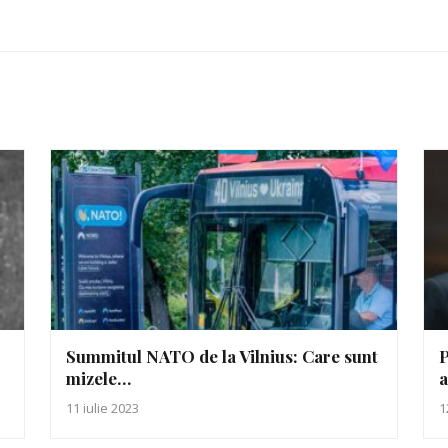
Summitul NATO de la Vilnius: Care sunt
P
mizele…
a
11 iulie 2023
1