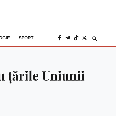
Caută
OGIE
SPORT
 ţările Uniunii