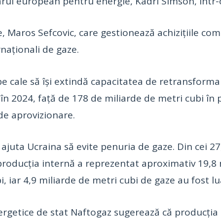
sarul european pentru energie, Kadri Simson, într-
 Maros Sefcovic, care gestionează achiziţiile com
rnaţionali de gaze.
e cale să îşi extindă capacitatea de retransformar
în 2024, faţă de 178 de miliarde de metri cubi în 
de aprovizionare.
ajuta Ucraina să evite penuria de gaze. Din cei 27
 producţia internă a reprezentat aproximativ 19,8 
i, iar 4,9 miliarde de metri cubi de gaze au fost 
nergetice de stat Naftogaz sugerează că producţia 