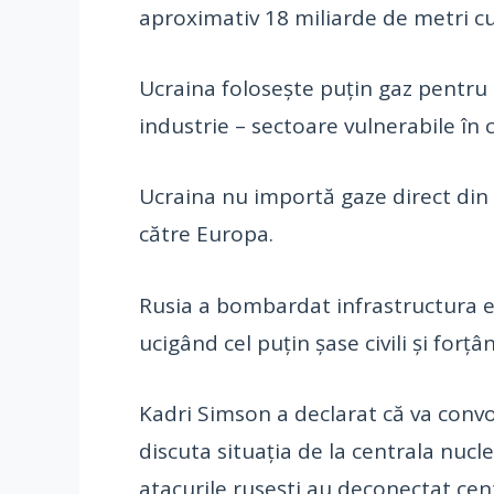
aproximativ 18 miliarde de metri cu
Ucraina foloseşte puţin gaz pentru 
industrie – sectoare vulnerabile în c
Ucraina nu importă gaze direct din 
către Europa.
Rusia a bombardat infrastructura ene
ucigând cel puţin şase civili şi forţ
Kadri Simson a declarat că va convo
discuta situaţia de la centrala nuc
atacurile ruseşti au deconectat cent