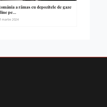
omânia a rămas cu depozitele de gaze
line pe…
1 martie 2024