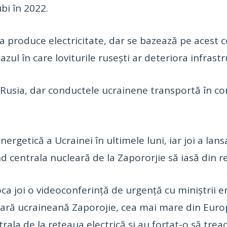
bi în 2022.
a produce electricitate, dar se bazează pe acest c
azul în care loviturile ruseşti ar deteriora infrast
Rusia, dar conductele ucrainene transportă în co
rgetică a Ucrainei în ultimele luni, iar joi a lans
ând centrala nucleară de la Zapororjie să iasă din r
ca joi o videoconferinţă de urgenţă cu miniştrii e
leară ucraineană Zaporojie, cea mai mare din Euro
rala de la reţeaua electrică şi au forţat-o să tre