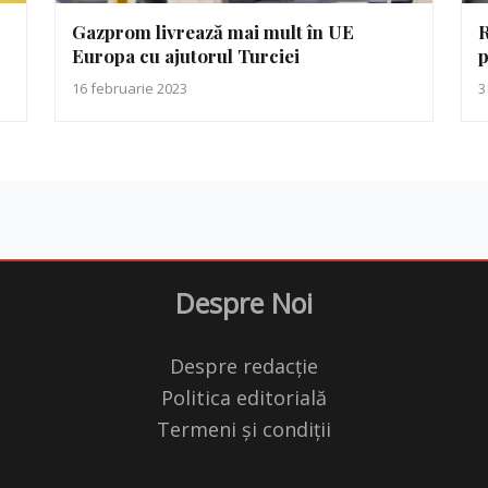
Gazprom livrează mai mult în UE
R
Europa cu ajutorul Turciei
p
16 februarie 2023
3
Despre Noi
Despre redacție
Politica editorială
Termeni și condiții