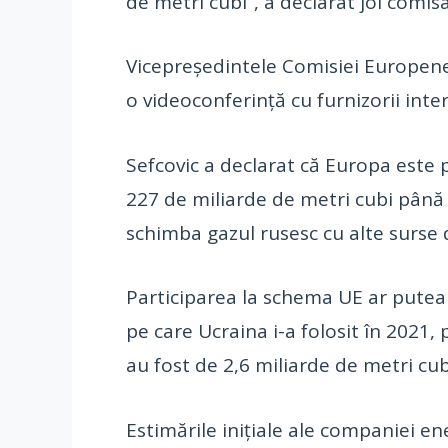
de metri cubi”, a declarat joi comi
Vicepreşedintele Comisiei Europene,
o videoconferinţă cu furnizorii inte
Sefcovic a declarat că Europa este p
227 de miliarde de metri cubi până 
schimba gazul rusesc cu alte surse 
Participarea la schema UE ar putea 
pe care Ucraina i-a folosit în 2021,
au fost de 2,6 miliarde de metri cub
Estimările iniţiale ale companiei e