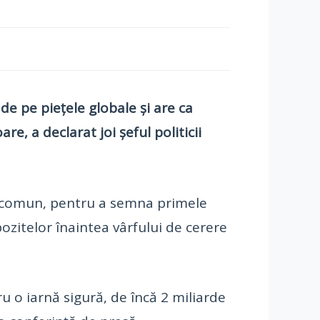
e pe pieţele globale şi are ca
e, a declarat joi şeful politicii
 în comun, pentru a semna primele
ozitelor înaintea vârfului de cerere
u o iarnă sigură, de încă 2 miliarde