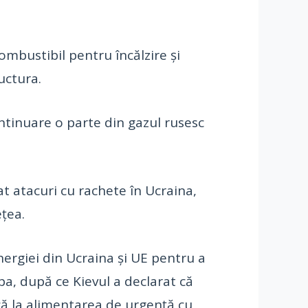
ombustibil pentru încălzire şi
ructura.
ntinuare o parte din gazul rusesc
at atacuri cu rachete în Ucraina,
eţea.
nergiei din Ucraina şi UE pentru a
pa, după ce Kievul a declarat că
acă la alimentarea de urgenţă cu