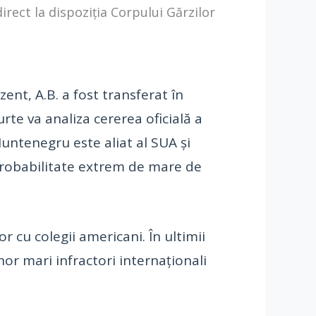
rect la dispoziția Corpului Gărzilor
ent, A.B. a fost transferat în
rte va analiza cererea oficială a
untenegru este aliat al SUA și
probabilitate extrem de mare de
r cu colegii americani. În ultimii
nor mari infractori internaționali