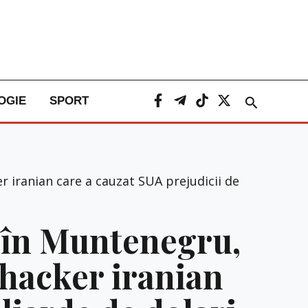
Caută
OGIE
SPORT
er iranian care a cauzat SUA prejudicii de
: în Muntenegru,
n hacker iranian