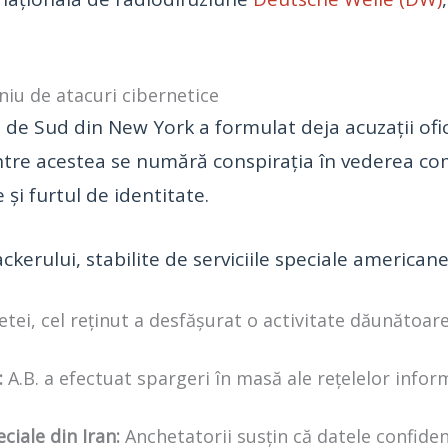
niu de atacuri cibernetice
 de Sud din New York a formulat deja acuzații ofic
ntre acestea se numără conspirația în vederea com
 și furtul de identitate.
ckerului, stabilite de serviciile speciale americane
ei, cel reținut a desfășurat o activitate dăunătoar
:
A.B. a efectuat spargeri în masă ale rețelelor infor
eciale din Iran:
Anchetatorii susțin că datele confiden