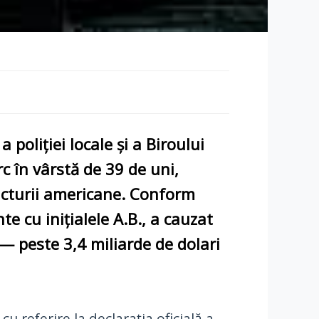
oliției locale și a Biroului
rc în vârstă de 39 de uni,
ucturii americane. Conform
e cu inițialele A.B., a cauzat
— peste 3,4 miliarde de dolari
, cu referire la declarația oficială a