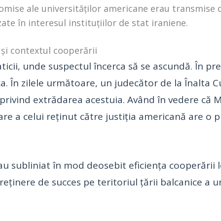
mise ale universităților americane erau transmise di
zate în interesul instituțiilor de stat iraniene.
și contextul cooperării
ticii, unde suspectul încerca să se ascundă. În prez
 În zilele următoare, un judecător de la Înalta Cu
privind extrădarea acestuia. Având în vedere că M
a celui reținut către justiția americană are o 
u subliniat în mod deosebit eficiența cooperării lo
reținere de succes pe teritoriul țării balcanice a u