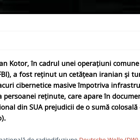
 Kotor, în cadrul unei operațiuni comune a p
FBI), a fost reținut un cetățean iranian și tu
curi cibernetice masive împotriva infrastr
 persoanei reținute, care apare în document
onal din SUA prejudicii de o sumă colosală 
).
ațională de radiodifuziune
Deutsche Welle (DW)