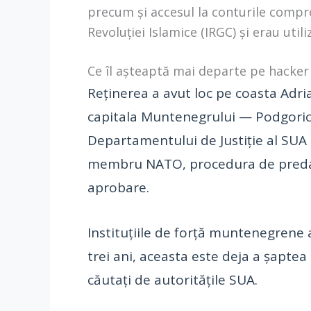
precum și accesul la conturile compro
Revoluției Islamice (IRGC) și erau utili
Ce îl așteaptă mai departe pe hacker 
Reținerea a avut loc pe coasta Adria
capitala Muntenegrului — Podgorica.
Departamentului de Justiție al SUA 
membru NATO, procedura de predare 
aprobare.
Instituțiile de forță muntenegrene a
trei ani, aceasta este deja a șaptea 
căutați de autoritățile SUA.