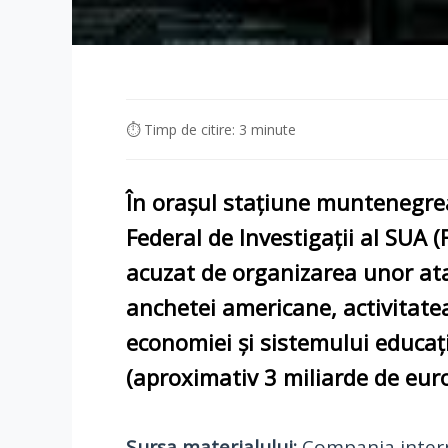
⏱ Timp de citire: 3 minute
În orașul stațiune muntenegrean
Federal de Investigații al SUA (
acuzat de organizarea unor ata
anchetei americane, activitatea
economiei și sistemului educați
(aproximativ 3 miliarde de euro
Sursa materialului:
Compania intern