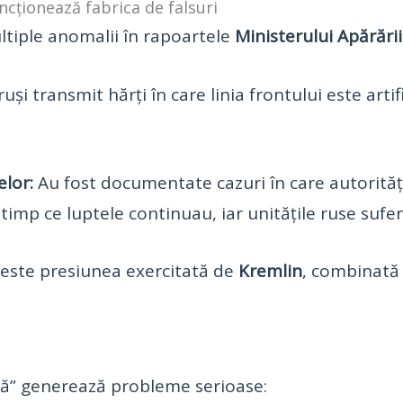
ncționează fabrica de falsuri
ultiple anomalii în rapoartele
Ministerului Apărării
i transmit hărți în care linia frontului este artif
lor:
Au fost documentate cazuri în care autorităț
n timp ce luptele continuau, iar unitățile ruse suf
 este presiunea exercitată de
Kremlin
, combinată 
omă” generează probleme serioase: