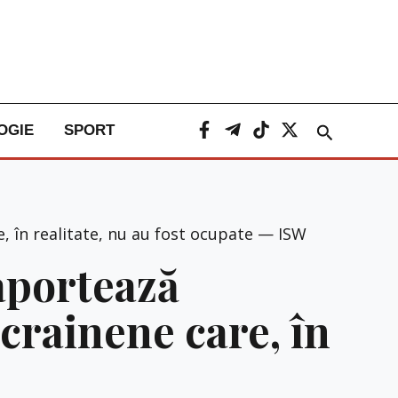
Caută
OGIE
SPORT
e, în realitate, nu au fost ocupate — ISW
raportează
crainene care, în