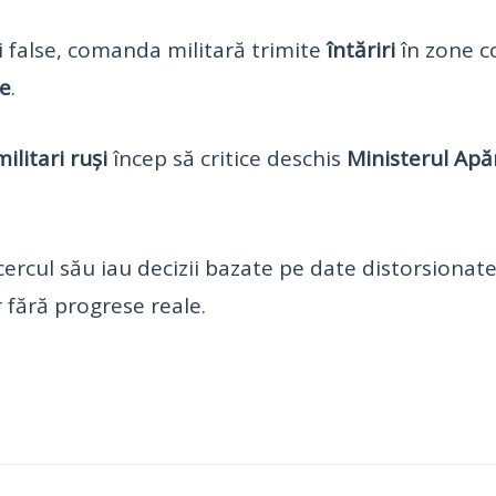
 false, comanda militară trimite
întăriri
în zone c
ne
.
ilitari ruși
încep să critice deschis
Ministerul Apăr
cercul său iau decizii bazate pe date distorsionat
 fără progrese reale.