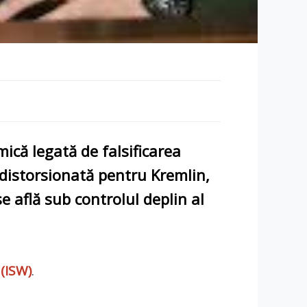
emică legată de
falsificarea
 distorsionată pentru
Kremlin
,
se află sub controlul deplin al
 (ISW)
.