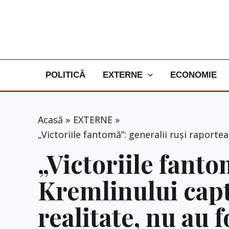
Skip
to
content
POLITICĂ
EXTERNE
ECONOMIE
Acasă
EXTERNE
„Victoriile fantomă”: generalii ruși raport
„Victoriile fanto
Kremlinului capt
realitate, nu au