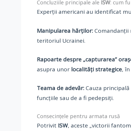
Concluziile principale ale
ISW
: cum fu
Experții americani au identificat m
Manipularea hărților:
Comandanții ruș
teritoriul Ucrainei.
Rapoarte despre „capturarea” orașe
asupra unor
localități strategice
, î
Teama de adevăr:
Cauza principală
funcțiile sau de a fi pedepsiți.
Consecințele pentru armata rusă
Potrivit
ISW
, aceste „victorii fant