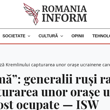
SOCIETATE
CULTURĂ
OPINII
TEHNOL
ează Kremlinului capturarea unor orașe ucrainene car
mă”: generalii ruși 
urarea unor orașe u
 fost ocupate — ISW