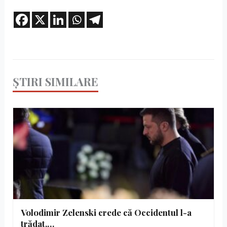
ȘTIRI SIMILARE
Volodimir Zelenski crede că Occidentul l-a
trădat,…