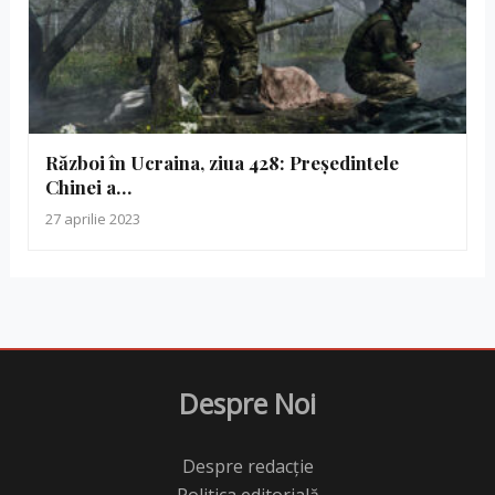
Război în Ucraina, ziua 428: Președintele
Chinei a…
27 aprilie 2023
Despre Noi
Despre redacție
Politica editorială