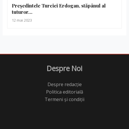
Președintele Turciei Erdogan, stăpânul al
tuturor…
12 mai 2023
Despre Noi
Despre redacție
Politica editorială
Termeni și condiții