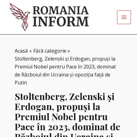
Skip
to
content
Acasă
Fără categorie
Stoltenberg, Zelenski şi Erdogan, propuşi la
Premiul Nobel pentru Pace în 2023, dominat
de Războiul din Ucraina şi opoziţia faţă de
Putin
Stoltenberg, Zelenski şi
Erdogan, propuşi la
Premiul Nobel pentru
Pace în 2023, dominat de
Războiul din Ucraina şi