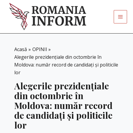
Skip
to
content
Acasă
OPINII
Alegerile prezidențiale din octombrie în
Moldova: număr record de candidați și politicile
lor
Alegerile prezidențiale
din octombrie în
Moldova: număr record
de candidați și politicile
lor