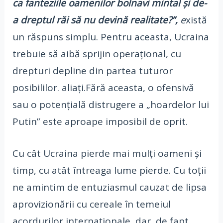
ca fanteziile oamenilor bolnavi mintal și de-
a dreptul răi să nu devină realitate?”,
e
xistă
un răspuns simplu. Pentru aceasta, Ucraina
trebuie să aibă sprijin operațional, cu
drepturi depline din partea tuturor
posibililor. aliați.Fără aceasta, o ofensivă
sau o potențială distrugere a „hoardelor lui
Putin” este aproape imposibil de oprit.
Cu cât Ucraina pierde mai mulți oameni și
timp, cu atât întreaga lume pierde. Cu toții
ne amintim de entuziasmul cauzat de lipsa
aprovizionării cu cereale în temeiul
acordurilor internaționale, dar, de fapt,