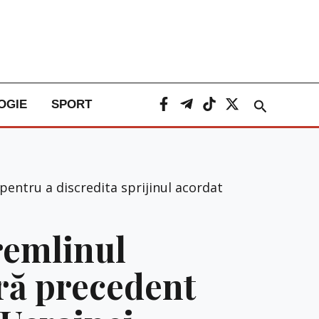
Caută
OGIE
SPORT
entru a discredita sprijinul acordat
remlinul
ră precedent