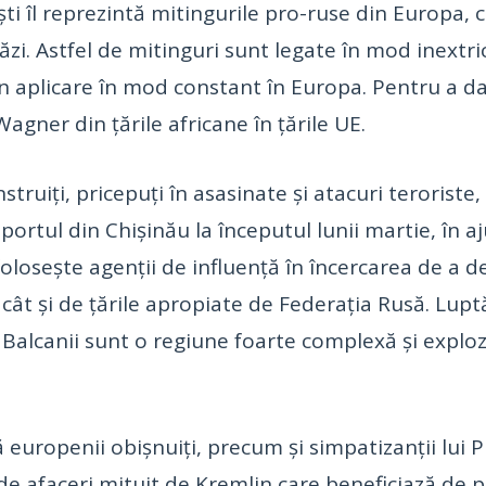
ti îl reprezintă mitingurile pro-ruse din Europa, 
ăzi. Astfel de mitinguri sunt legate în mod inextri
 în aplicare în mod constant în Europa. Pentru a 
gner din țările africane în țările UE.
nstruiți, pricepuți în asasinate și atacuri teroriste
oportul din Chișinău la începutul lunii martie, în 
i folosește agenții de influență în încercarea de a
 cât și de țările apropiate de Federația Rusă. Lup
r Balcanii sunt o regiune foarte complexă și exploz
 europenii obișnuiți, precum și simpatizanții lui Pu
 de afaceri mituit de Kremlin care beneficiază de 