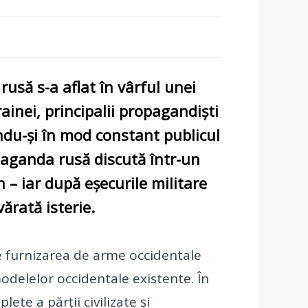
usă s-a aflat în vârful unei
ainei, principalii propagandiști
ndu-și în mod constant publicul
opaganda rusă discută într-un
n – iar după eșecurile militare
ărată isterie.
ste furnizarea de arme occidentale
modelelor occidentale existente. În
te a părții civilizate și