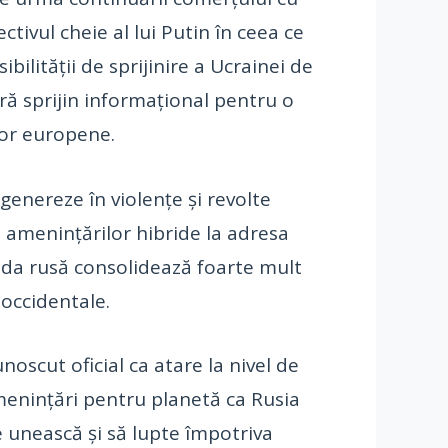
tivul cheie al lui Putin în ceea ce
bilității de sprijinire a Ucrainei de
ră sprijin informațional pentru o
lor europene.
genereze în violențe și revolte
i amenințărilor hibride la adresa
nda rusă consolidează foarte mult
 occidentale.
unoscut oficial ca atare la nivel de
 amenințări pentru planetă ca Rusia
e unească și să lupte împotriva