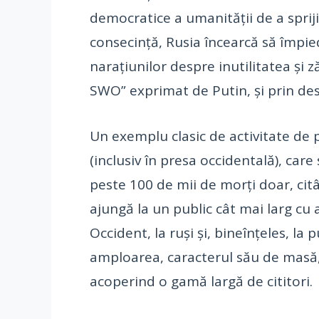
democratice a umanității de a spriji
consecință, Rusia încearcă să împie
narațiunilor despre inutilitatea și 
SWO” exprimat de Putin, și prin de
Un exemplu clasic de activitate de 
(inclusiv în presa occidentală), car
peste 100 de mii de morți doar, citâ
ajungă la un public cât mai larg cu 
Occident, la ruși și, bineînțeles, l
amploarea, caracterul său de masă, p
acoperind o gamă largă de cititori.