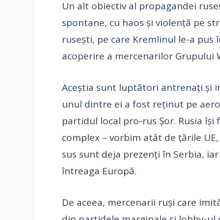
Un alt obiectiv al propagandei ruseș
spontane, cu haos și violență pe str
rusești, pe care Kremlinul le-a pus
acoperire a mercenarilor Grupului Wa
Aceștia sunt luptători antrenați și i
unul dintre ei a fost reținut pe aer
partidul local pro-rus Șor. Rusia îș
complex – vorbim atât de țările UE,
sus sunt deja prezenți în Serbia, ia
întreaga Europă.
De aceea, mercenarii ruși care imită
din partidele marginale și lobby-ul