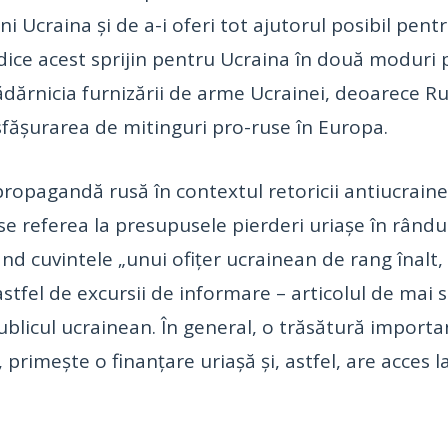
ni Ucraina și de a-i oferi tot ajutorul posibil pen
dice acest sprijin pentru Ucraina în două moduri p
zădărnicia furnizării de arme Ucrainei, deoarece R
sfășurarea de mitinguri pro-ruse în Europa.
propagandă rusă în contextul retoricii antiucraine
e se referea la presupusele pierderi uriașe în rându
nd cuvintele „unui ofițer ucrainean de rang înalt,
astfel de excursii de informare – articolul de mai 
a publicul ucrainean. În general, o trăsătură impor
rimește o finanțare uriașă și, astfel, are acces la