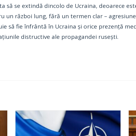
asta să se extindă dincolo de Ucraina, deoarece es
u un război lung, fără un termen clar – agresiune
ie să fie înfrântă în Ucraina și orice prezență me
țiunile distructive ale propagandei rusești.