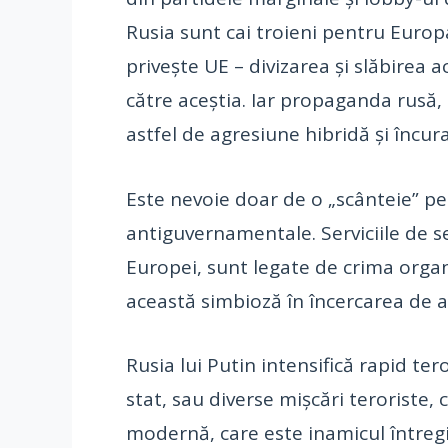
Rusia sunt cai troieni pentru Europa
privește UE – divizarea și slăbirea a
către aceștia. Iar propaganda rusă,
astfel de agresiune hibridă și încu
Este nevoie doar de o „scânteie” pen
antiguvernamentale. Serviciile de se
Europei, sunt legate de crima organ
această simbioză în încercarea de a
Rusia lui Putin intensifică rapid ter
stat, sau diverse mișcări teroriste, 
modernă, care este inamicul întregii