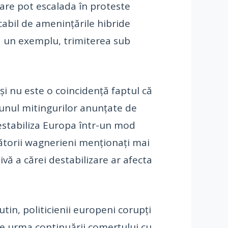
care pot escalada în proteste
cabil de amenințările hibride
da un exemplu, trimiterea sub
, și nu este o coincidență faptul că
ajunul mitingurilor anunțate de
 destabiliza Europa într-un mod
tătorii wagnerieni menționați mai
ivă a cărei destabilizare ar afecta
tin, politicienii europeni corupți
pe urma continuării comerțului cu