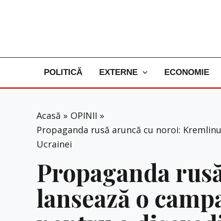
Skip
to
content
POLITICĂ
EXTERNE
ECONOMIE
Acasă
OPINII
Propaganda rusă aruncă cu noroi: Kremlinul
Ucrainei
Propaganda rusă
lansează o campa