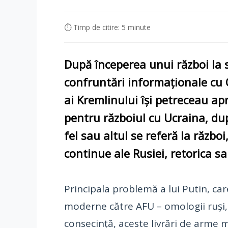
⏱ Timp de citire: 5 minute
După începerea unui război la s
confruntări informaționale cu O
ai Kremlinului își petreceau a
pentru războiul cu Ucraina, dup
fel sau altul se referă la războ
continue ale Rusiei, retorica s
Principala problemă a lui Putin, car
moderne către AFU – omologii ruși, a
consecință, aceste livrări de arme m