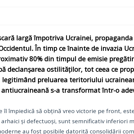
cară largă împotriva Ucrainei, propaganda r
ccidentul. În timp ce înainte de invazia Ucr
proximativ 80% din timpul de emisie pregăti
ă declanșarea ostilităților, tot ceea ce pr
i, legitimând preluarea teritoriului ucrainea
a antiucraineană s-a transformat într-o adev
e îl împiedică să obțină vreo victorie pe front, e
rhaici și defectuoși, sunt semnificativ inferiori 
oderne au fost posibile datorită consolidării comple