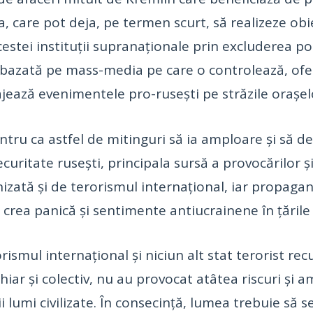
, care pot deja, pe termen scurt, să realizeze obiec
cestei instituții supranaționale prin excluderea posi
 bazată pe mass-media pe care o controlează, ofe
rajează evenimentele pro-rusești pe străzile orașe
tru ca astfel de mitinguri să ia amploare și să de
curitate rusești, principala sursă a provocărilor ș
izată și de terorismul internațional, iar propaga
 crea panică și sentimente antiucrainene în țările
orismul internațional și niciun alt stat terorist rec
chiar și colectiv, nu au provocat atâtea riscuri și
 lumi civilizate. În consecință, lumea trebuie să s