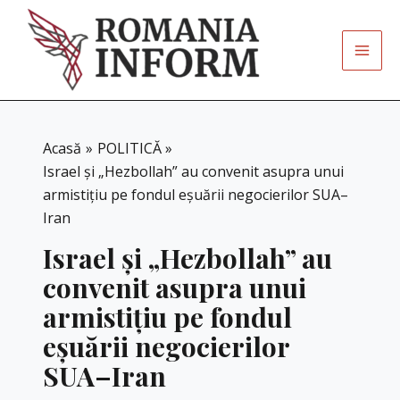
Skip
to
content
Acasă
POLITICĂ
Israel și „Hezbollah” au convenit asupra unui
armistițiu pe fondul eșuării negocierilor SUA–
Iran
Israel și „Hezbollah” au
convenit asupra unui
armistițiu pe fondul
eșuării negocierilor
SUA–Iran