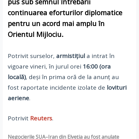
pus sub semnul întrebării
continuarea eforturilor diplomatice
pentru un acord mai amplu în
Orientul Mijlociu.
Potrivit surselor,
armistițiul
a intrat în
vigoare vineri, în jurul orei
16:00 (ora
locală)
, deși în prima oră de la anunț au
fost raportate incidente izolate de
lovituri
aeriene
.
Potrivit
Reuters
.
Negocierile SUA–Iran din Elveția au fost anulate