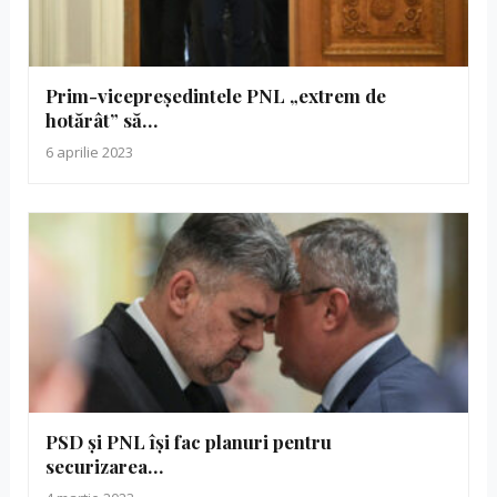
Prim-vicepreședintele PNL „extrem de
hotărât” să…
6 aprilie 2023
PSD și PNL își fac planuri pentru
securizarea…