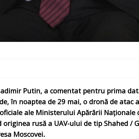
ladimir Putin
, a comentat pentru prima dată
e, în noaptea de 29 mai, o dronă de atac a l
 oficiale ale Ministerului Apărării Naționale
nd originea rusă a UAV-ului de tip Shahed / G
dresa Moscovei.