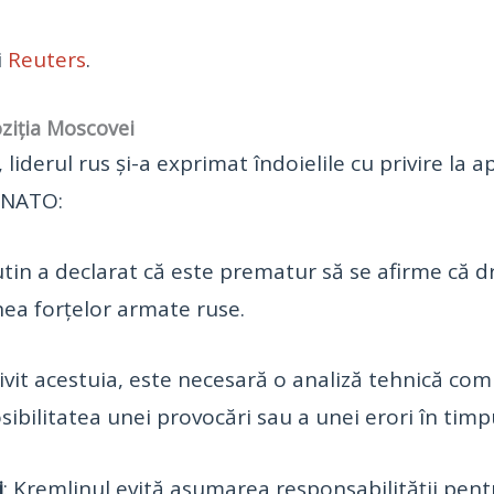
i
Reuters
.
poziția Moscovei
, liderul rus și-a exprimat îndoielile cu privire la
i NATO:
utin a declarat că este prematur să se afirme că dr
nea forțelor armate ruse.
rivit acestuia, este necesară o analiză tehnică comp
bilitatea unei provocări sau a unei erori în timpu
i
: Kremlinul evită asumarea responsabilității pent