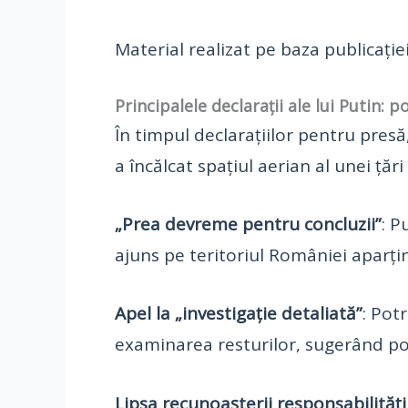
Material realizat pe baza publicație
Principalele declarații ale lui Putin: 
În timpul declarațiilor pentru presă
a încălcat spațiul aerian al unei țăr
„Prea devreme pentru concluzii”
: P
ajuns pe teritoriul României aparți
Apel la „investigație detaliată”
: Pot
examinarea resturilor, sugerând posi
Lipsa recunoașterii responsabilități