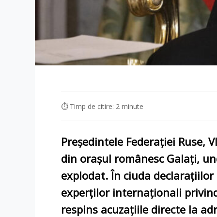
⏱ Timp de citire: 2 minute
Președintele Federației Ruse,
V
din orașul românesc Galați, und
explodat. În ciuda declarațiilor
experților internaționali privi
respins acuzațiile directe la a