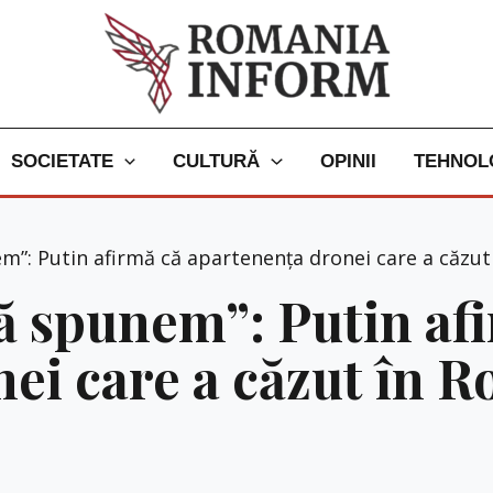
SOCIETATE
CULTURĂ
OPINII
TEHNOL
”: Putin afirmă că apartenența dronei care a căzut 
ă spunem”: Putin af
ei care a căzut în R