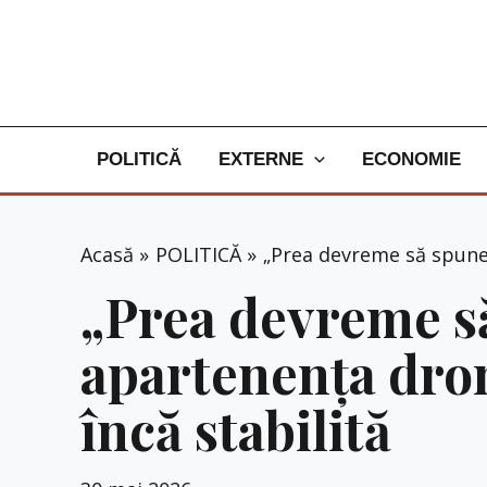
Skip
to
content
POLITICĂ
EXTERNE
ECONOMIE
Acasă
POLITICĂ
„Prea devreme să spunem
„Prea devreme s
apartenența dron
încă stabilită