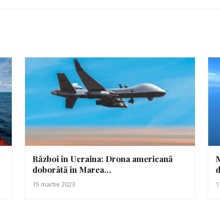
Război în Ucraina: Drona americană
M
doborâtă în Marea…
d
15 martie 2023
1