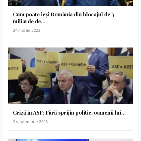
Cum poate ieși România din blocajul de 3
miliarde de…
24 martie 2023
Criză în ASF: Fără sprijin politic, oamenii lui…
2 septembrie 2023