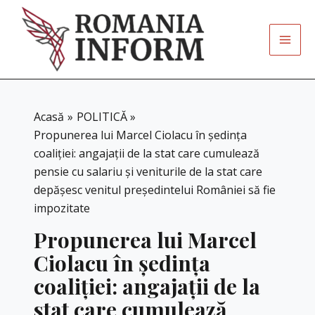
Skip
to
content
Acasă
POLITICĂ
Propunerea lui Marcel Ciolacu în ședința
coaliției: angajații de la stat care cumulează
pensie cu salariu și veniturile de la stat care
depășesc venitul președintelui României să fie
impozitate
Propunerea lui Marcel
Ciolacu în ședința
coaliției: angajații de la
stat care cumulează