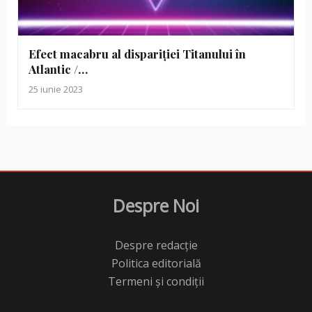
Efect macabru al dispariției Titanului în
Atlantic /…
25 iunie 2023
Despre Noi
Despre redacție
Politica editorială
Termeni și condiții