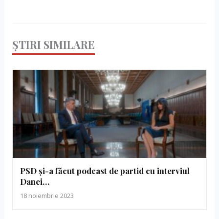
ȘTIRI SIMILARE
PSD și-a făcut podcast de partid cu interviul
Danei…
18 noiembrie 2023