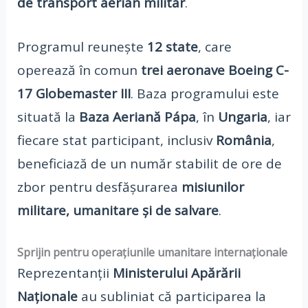
de transport aerian militar
.
Programul reunește
12 state
, care
operează în comun
trei aeronave Boeing C-
17 Globemaster III
. Baza programului este
situată la
Baza Aeriană Pápa
, în
Ungaria
, iar
fiecare stat participant, inclusiv
România
,
beneficiază de un număr stabilit de ore de
zbor pentru desfășurarea
misiunilor
militare, umanitare și de salvare
.
Sprijin pentru operațiunile umanitare internaționale
Reprezentanții
Ministerului Apărării
Naționale
au subliniat că participarea la